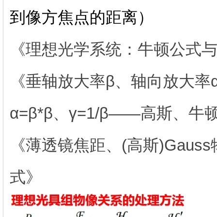
到像方焦点的距离）
《理想光学系统：牛顿公式
《垂轴放大率β、轴向放大率α、
α=β*β、γ=1/β——高斯、牛
《薄透镜焦距、(高斯)Gauss
式》