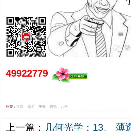
49922779
标签：
形式
光学
牛顿
透镜
几何
上一篇：
几何光学：13、 薄