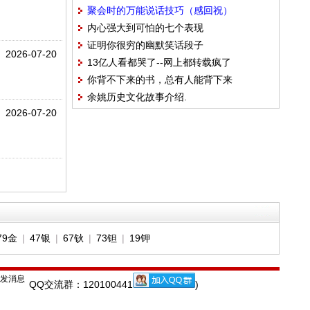
聚会时的万能说话技巧（感回祝）
内心强大到可怕的七个表现
证明你很穷的幽默笑话段子
2026-07-20
13亿人看都哭了--网上都转载疯了
你背不下来的书，总有人能背下来
余姚历史文化故事介绍.
2026-07-20
79金
|
47银
|
67钬
|
73钽
|
19钾
QQ交流群：120100441
)