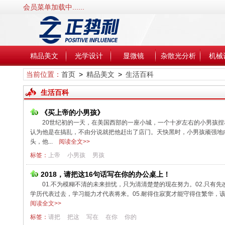
会员菜单加载中......
精品美文
光学设计
显微镜
杂散光分析
机械
当前位置：
首页
>
精品美文
>
生活百科
生活百科
《买上帝的小男孩》
20世纪初的一天，在美国西部的一座小城，一个十岁左右的小男孩捏
认为他是在搞乱，不由分说就把他赶出了店门。天快黑时，小男孩顽强地向
头，他...
阅读全文>>
标签：
上帝
小男孩
男孩
2018，请把这16句话写在你的办公桌上！
01.不为模糊不清的未来担忧，只为清清楚楚的现在努力。02.只有
学历代表过去，学习能力才代表将来。05.耐得住寂寞才能守得住繁华，该奋
阅读全文>>
标签：
请把
把这
写在
在你
你的