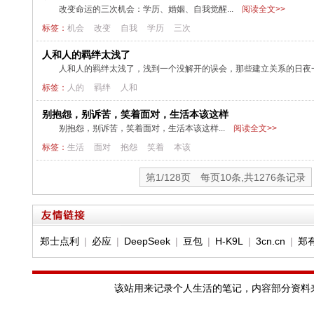
改变命运的三次机会：学历、婚姻、自我觉醒...
阅读全文>>
标签：
机会
改变
自我
学历
三次
人和人的羁绊太浅了
人和人的羁绊太浅了，浅到一个没解开的误会，那些建立关系的日夜一
标签：
人的
羁绊
人和
别抱怨，别诉苦，笑着面对，生活本该这样
别抱怨，别诉苦，笑着面对，生活本该这样...
阅读全文>>
标签：
生活
面对
抱怨
笑着
本该
第1/128页 每页10条,共1276条记录
郑士点利
|
必应
|
DeepSeek
|
豆包
|
H-K9L
|
3cn.cn
|
郑
该站用来记录个人生活的笔记，内容部分资料来