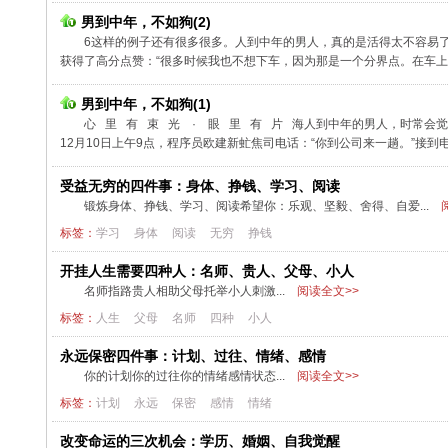
男到中年，不如狗(2)
6这样的例子还有很多很多。人到中年的男人，真的是活得太不容易了
获得了高分点赞：“很多时候我也不想下车，因为那是一个分界点。在车上
男到中年，不如狗(1)
心 里 有 束 光 · 眼 里 有 片 海人到中年的男人，时常会
12月10日上午9点，程序员欧建新虻焦司电话：“你到公司来一趟。”接到电话
受益无穷的四件事：身体、挣钱、学习、阅读
锻炼身体、挣钱、学习、阅读希望你：乐观、坚毅、舍得、自爱...
阅
标签：
学习
身体
阅读
无穷
挣钱
开挂人生需要四种人：名师、贵人、父母、小人
名师指路贵人相助父母托举小人刺激...
阅读全文>>
标签：
人生
父母
名师
四种
小人
永远保密四件事：计划、过往、情绪、感情
你的计划你的过往你的情绪感情状态...
阅读全文>>
标签：
计划
永远
保密
感情
情绪
改变命运的三次机会：学历、婚姻、自我觉醒