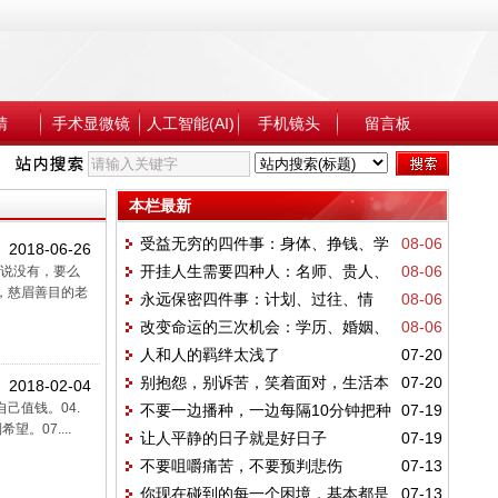
睛
手术显微镜
人工智能(AI)
手机镜头
留言板
本栏最新
受益无穷的四件事：身体、挣钱、学
08-06
2018-06-26
开挂人生需要四种人：名师、贵人、
08-06
么说没有，要么
习、阅读
，慈眉善目的老
永远保密四件事：计划、过往、情
08-06
父母、小人
改变命运的三次机会：学历、婚姻、
08-06
绪、感情
人和人的羁绊太浅了
07-20
自我觉醒
别抱怨，别诉苦，笑着面对，生活本
07-20
2018-02-04
己值钱。04.
不要一边播种，一边每隔10分钟把种
07-19
该这样
。07....
让人平静的日子就是好日子
07-19
子挖出来看看有没有发芽
不要咀嚼痛苦，不要预判悲伤
07-13
你现在碰到的每一个困境，基本都是
07-13