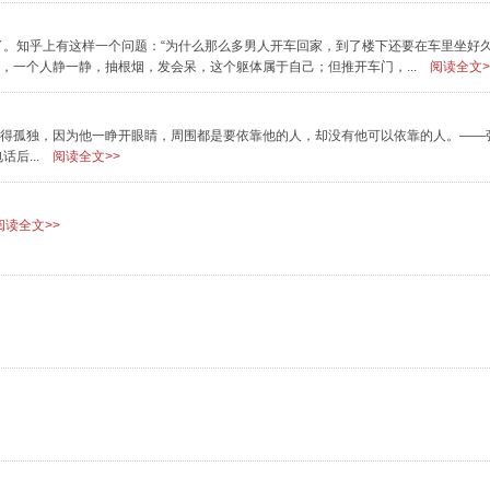
。知乎上有这样一个问题：“为什么那么多男人开车回家，到了楼下还要在车里坐好久
，一个人静一静，抽根烟，发会呆，这个躯体属于自己；但推开车门，...
阅读全文>
觉得孤独，因为他一睁开眼睛，周围都是要依靠他的人，却没有他可以依靠的人。——张爱
后...
阅读全文>>
读全文>>