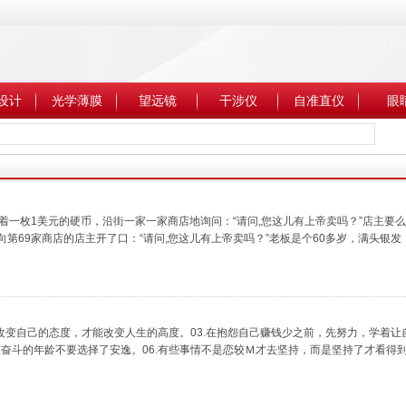
设计
光学薄膜
望远镜
干涉仪
自准直仪
眼
着一枚1美元的硬币，沿街一家一家商店地询问：“请问,您这儿有上帝卖吗？”店主要
第69家商店的店主开了口：“请问,您这儿有上帝卖吗？”老板是个60多岁，满头银发
先改变自己的态度，才能改变人生的高度。03.在抱怨自己赚钱少之前，先努力，学着让自
斗的年龄不要选择了安逸。06.有些事情不是恋较Ｍ才去坚持，而是坚持了才看得到希望