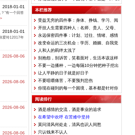
2018-01-01
针对你性格的弱点而量身定制的
本栏推荐
？”有一个回答
>
受益无穷的四件事：身体、挣钱、学习、阅
开挂人生需要四种人：名师、贵人、父母、
读
2018-01-01
永远保密四件事：计划、过往、情绪、感情
小人
玲12017年
改变命运的三次机会：学历、婚姻、自我觉
人和人的羁绊太浅了
醒
2026-08-06
别抱怨，别诉苦，笑着面对，生活本该这样
不要一边播种，一边每隔10分钟把种子挖出
让人平静的日子就是好日子
来看看有没有发芽
不要咀嚼痛苦，不要预判悲伤
2026-08-06
你现在碰到的每一个困境，基本都是针对你
性格的弱点而量身定制的
阅读排行
2026-08-06
酒是感情的交流，酒是事业的追求
在希望中欢呼 在苦难中坚持
莫问清风何处走，清风也识人间愁
只认钱来不认人
2026-08-06