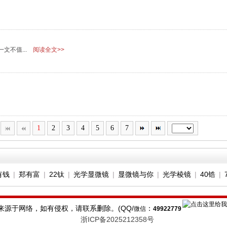
文不值...
阅读全文>>
1
2
3
4
5
6
7
有钱
|
郑有富
|
22钛
|
光学显微镜
|
显微镜与你
|
光学棱镜
|
40锆
|
源于网络，如有侵权，请联系删除。(QQ/
：
微信
49922779
浙ICP备2025212358号