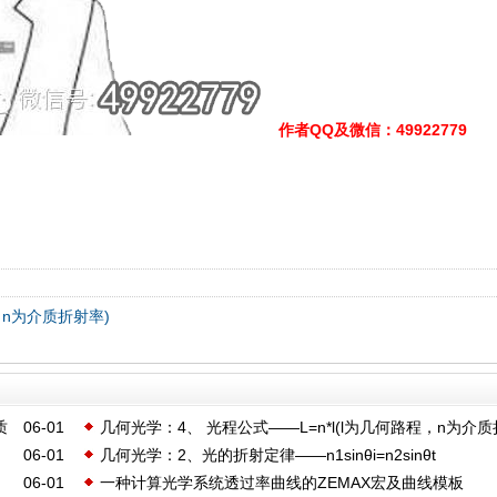
作者QQ及微信
：49922779
程，n为介质折射率)
质
06-01
几何光学：4、 光程公式——L=n*l(l为几何路程，n为介
06-01
几何光学：2、光的折射定律——n1sinθi=n2sinθt
率)
06-01
一种计算光学系统透过率曲线的ZEMAX宏及曲线模板