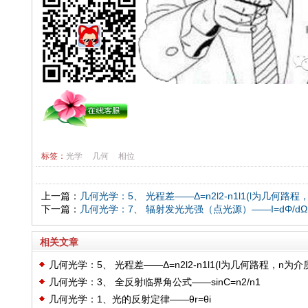
标签：
光学
几何
相位
上一篇：
几何光学：5、 光程差——Δ=n2l2-n1l1(l为几何路
下一篇：
几何光学：7、 辐射发光光强（点光源）——I=dΦ/dΩ
相关文章
几何光学：5、 光程差——Δ=n2l2-n1l1(l为几何路程，n为介
几何光学：3、 全反射临界角公式——sinC=n2/n1
折射率)
几何光学：1、光的反射定律——θr=θi