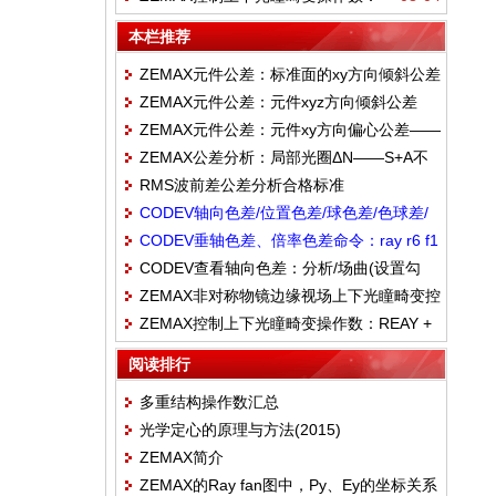
REAY + DIFF(真实光线追迹组合)
本栏推荐
ZEMAX元件公差：标准面的xy方向倾斜公差
ZEMAX元件公差：元件xyz方向倾斜公差
——TSTX、TSTY
ZEMAX元件公差：元件xy方向偏心公差——
——TETX、TETY、TETZ
ZEMAX公差分析：局部光圈ΔN——S+A不
TEDX、TEDY
RMS波前差公差分析合格标准
规则度
CODEV轴向色差/位置色差/球色差/色球差/
CODEV垂轴色差、倍率色差命令：ray r6 f1
纵向色差：不同波长焦距差控制——@FPY
CODEV查看轴向色差：分析/场曲(设置勾
0 0.02@YY12 == (Y R6 SI W1 F1 Z1)-(Y
== (absf((fpy S11..I W3 Z1)))——@FPY=4
ZEMAX非对称物镜边缘视场上下光瞳畸变控
选：计算LSA)
R6 SI W2 F1 Z1)
ZEMAX控制上下光瞳畸变操作数：REAY +
制方法
DIFF(真实光线追迹组合)
阅读排行
多重结构操作数汇总
光学定心的原理与方法(2015)
ZEMAX简介
ZEMAX的Ray fan图中，Py、Ey的坐标关系