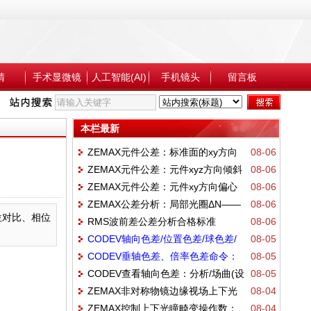
睛
手术显微镜
人工智能(AI)
手机镜头
留言板
本栏最新
ZEMAX元件公差：标准面的xy方向
08-06
ZEMAX元件公差：元件xyz方向倾斜
08-06
倾斜公差——TSTX、TSTY
ZEMAX元件公差：元件xy方向偏心
08-06
公差——TETX、TETY、TETZ
ZEMAX公差分析：局部光圈ΔN——
08-06
公差——TEDX、TEDY
相位对比、相位
RMS波前差公差分析合格标准
08-06
S+A不规则度
CODEV轴向色差/位置色差/球色差/
08-05
CODEV垂轴色差、倍率色差命令：
08-05
色球差/纵向色差：不同波长焦距差控制——
CODEV查看轴向色差：分析/场曲(设
08-05
ray r6 f1 0 0.02@YY12 == (Y R6 SI W1 F1
@FPY == (absf((fpy S11..I W3 Z1)))——
ZEMAX非对称物镜边缘视场上下光
08-04
置勾选：计算LSA)
Z1)-(Y R6 SI W2 F1 Z1)
@FPY=4
ZEMAX控制上下光瞳畸变操作数：
08-04
瞳畸变控制方法