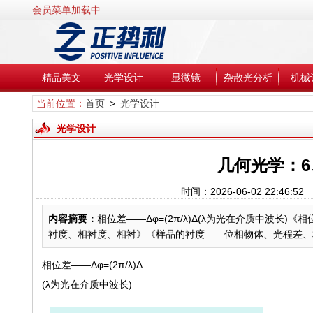
会员菜单加载中......
精品美文
光学设计
显微镜
杂散光分析
机械
当前位置：
首页
>
光学设计
光学设计
几何光学：6、
时间：2026-06-02 22:4
内容摘要：
相位差——Δφ=(2π/λ)Δ(λ为光在介质中波长)《相位
衬度、相衬度、相衬》《样品的衬度——位相物体、光程差、相
相位差——Δφ=(2π/λ)Δ
(λ为光在介质中波长)