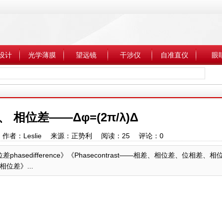
设计
光学薄膜
望远镜
干涉仪
自准直仪
眼
 相位差——Δφ=(2π/λ)Δ
6:52 作者：Leslie 来源：正势利 阅读：
25
评论：
0
差phasedifference》《Phasecontrast——相差、相位差、位相差、
位差》...