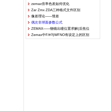
zemax倍率色差如何优化
如何理解？
Zar Zmx ZDA三种格式文件区别
像差理论——彗差
偶次非球面参数公式
ZEMAX——物镜出瞳位置求解(后焦位
Zemax中F/#与WFNO有设定上的区别
置)BFP=齐焦距离-(入瞳距离-光学总长)