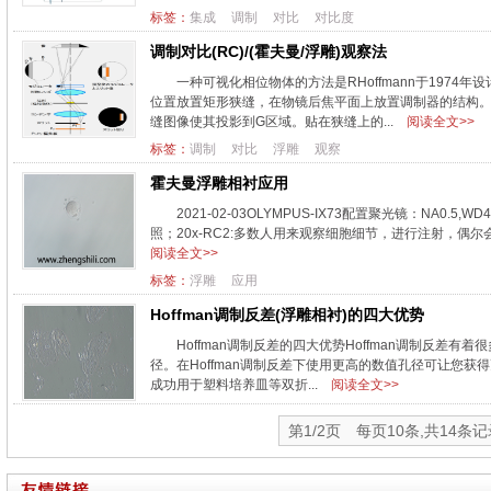
标签：
集成
调制
对比
对比度
调制对比(RC)/(霍夫曼/浮雕)观察法
一种可视化相位物体的方法是RHoffmann于197
位置放置矩形狭缝，在物镜后焦平面上放置调制器的结构。与矩
缝图像使其投影到G区域。贴在狭缝上的...
阅读全文>>
标签：
调制
对比
浮雕
观察
霍夫曼浮雕相衬应用
2021-02-03OLYMPUS-IX73配置聚光镜：NA0
照；20x-RC2:多数人用来观察细胞细节，进行注射，偶尔会用
阅读全文>>
标签：
浮雕
应用
Hoffman调制反差(浮雕相衬)的四大优势
Hoffman调制反差的四大优势Hoffman调制反差
径。在Hoffman调制反差下使用更高的数值孔径可让您获
成功用于塑料培养皿等双折...
阅读全文>>
第1/2页 每页10条,共14条