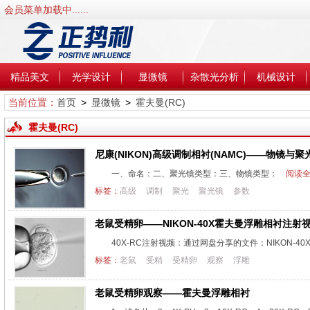
会员菜单加载中......
精品美文
光学设计
显微镜
杂散光分析
机械设计
当前位置：
首页
>
显微镜
>
霍夫曼(RC)
霍夫曼(RC)
尼康(NIKON)高级调制相衬(NAMC)——物镜与
一、命名：二、聚光镜类型：三、物镜类型：
阅读全
标签：
高级
调制
聚光
聚光镜
参数
老鼠受精卵——NIKON-40X霍夫曼浮雕相衬注射
40X-RC注射视频：通过网盘分享的文件：NIKON-40X
标签：
老鼠
受精
受精卵
观察
浮雕
老鼠受精卵观察——霍夫曼浮雕相衬