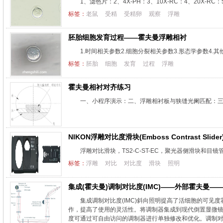
1、滤色片：2、4X-PH：3、10X-RC：4、20X-
标签：
老鼠
受精
受精卵
观察
浮雕
胚胎细胞发育过程——霍夫曼浮雕相衬
1.时间相关参数2.细胞分裂相关参数3.形态学参数4.
标签：
胚胎
细胞
发育
过程
浮雕
霍夫曼相衬对齐练习
一、小程序演示：二、浮雕相衬板与狭缝光阑匹配：
NIKON浮雕对比度滑块(Emboss Contrast Slide
浮雕对比滑块，TS2-C-ST-EC，聚光器侧滑块和目
标签：
浮雕
对比
对比度
滑块
照明
集成(霍夫曼)调制对比度(IMC)——外部霍夫曼—
集成调制对比度(IMC)斜向照明提高了活细胞的可
作，提高了使用的灵活性。将调制器集成到现代倒置显微
度可通过可自由访问的调制器进行单独修改和优化。调制对比