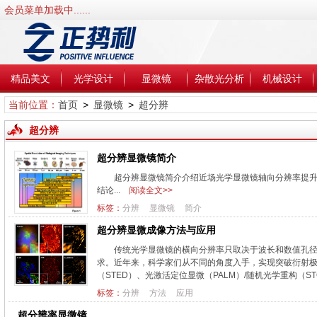
会员菜单加载中......
精品美文
光学设计
显微镜
杂散光分析
机械设计
当前位置：
首页
>
显微镜
>
超分辨
超分辨
超分辨显微镜简介
超分辨显微镜简介介绍近场光学显微镜轴向分辨率提升
结论...
阅读全文>>
标签：
分辨
显微镜
简介
超分辨显微成像方法与应用
传统光学显微镜的横向分辨率只取决于波长和数值孔
求。近年来，科学家们从不同的角度入手，实现突破衍射极
（STED）、光激活定位显微（PALM）/随机光学重构（STO
标签：
分辨
方法
应用
超分辨率显微镜