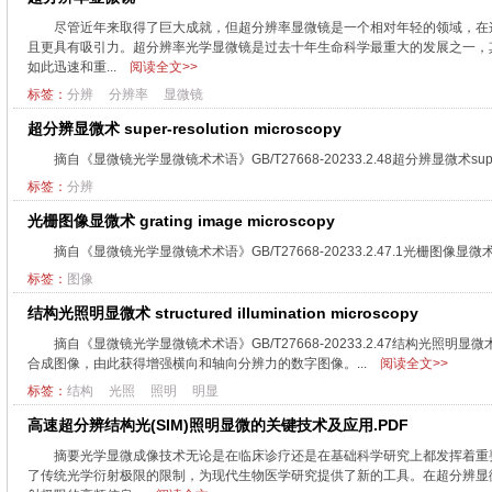
尽管近年来取得了巨大成就，但超分辨率显微镜是一个相对年轻的领域，在
且更具有吸引力。超分辨率光学显微镜是过去十年生命科学最重大的发展之一，其发
如此迅速和重...
阅读全文>>
标签：
分辨
分辨率
显微镜
超分辨显微术 super-resolution microscopy
摘自《显微镜光学显微镜术术语》GB/T27668-20233.2.48超分辨显微术super
标签：
分辨
光栅图像显微术 grating image microscopy
摘自《显微镜光学显微镜术术语》GB/T27668-20233.2.47.1光栅图像显微术g
标签：
图像
结构光照明显微术 structured illumination microscopy
摘自《显微镜光学显微镜术术语》GB/T27668-20233.2.47结构光照明显微术st
合成图像，由此获得增强横向和轴向分辨力的数字图像。...
阅读全文>>
标签：
结构
光照
照明
明显
高速超分辨结构光(SIM)照明显微的关键技术及应用.PDF
摘要光学显微成像技术无论是在临床诊疗还是在基础科学研究上都发挥着重
了传统光学衍射极限的限制，为现代生物医学研究提供了新的工具。在超分辨显微