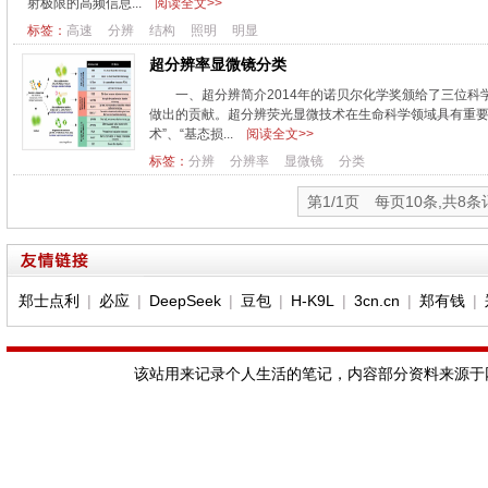
射极限的高频信息...
阅读全文>>
标签：
高速
分辨
结构
照明
明显
超分辨率显微镜分类
一、超分辨简介2014年的诺贝尔化学奖颁给了三位科学家：Eri
做出的贡献。超分辨荧光显微技术在生命科学领域具有重要
术”、“基态损...
阅读全文>>
标签：
分辨
分辨率
显微镜
分类
第1/1页 每页10条,共8条
郑士点利
|
必应
|
DeepSeek
|
豆包
|
H-K9L
|
3cn.cn
|
郑有钱
|
该站用来记录个人生活的笔记，内容部分资料来源于网