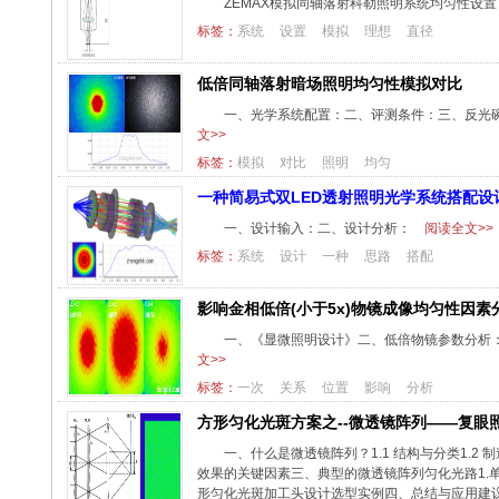
ZEMAX模拟同轴落射科勒照明系统均匀性设置
标签：
系统
设置
模拟
理想
直径
低倍同轴落射暗场照明均匀性模拟对比
一、光学系统配置：二、评测条件：三、反光碗
文>>
标签：
模拟
对比
照明
均匀
一种简易式双LED透射照明光学系统搭配设
一、设计输入：二、设计分析：
阅读全文>>
标签：
系统
设计
一种
思路
搭配
影响金相低倍(小于5x)物镜成像均匀性因
一、《显微照明设计》二、低倍物镜参数分析
文>>
标签：
一次
关系
位置
影响
分析
方形匀化光斑方案之--微透镜阵列——复眼
一、什么是微透镜阵列？1.1 结构与分类1.2 制
效果的关键因素三、典型的微透镜阵列匀化光路1.单
形匀化光斑加工头设计选型实例四、总结与应用建