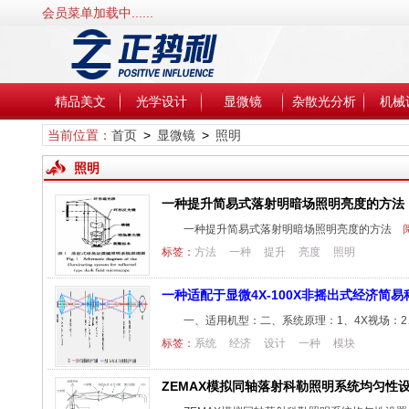
会员菜单加载中......
精品美文
光学设计
显微镜
杂散光分析
机械
当前位置：
首页
>
显微镜
>
照明
照明
一种提升简易式落射明暗场照明亮度的方法
一种提升简易式落射明暗场照明亮度的方法
阅
标签：
方法
一种
提升
亮度
照明
一种适配于显微4X-100X非摇出式经济简易
一、适用机型：二、系统原理：1、4X视场：
标签：
系统
经济
设计
一种
模块
ZEMAX模拟同轴落射科勒照明系统均匀性设