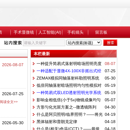
睛
手术显微镜
人工智能(AI)
手机镜头
留言板
本栏最新
一种提升简易式落射明暗场照明亮度
08-07
2026-08-07
一种适配于显微4X-100X非摇出式经
07-25
的方法
ZEMAX模拟同轴落射科勒照明系统
05-30
济简易科勒照明光学系统模块化光学设计构
低倍同轴落射暗场照明均匀性模拟对
05-19
均匀性设置：理想焦距物镜+物镜出瞳直径
思：4G、3F、TTH<150
一种简易式双LED透射照明光学系统
05-19
比
2026-07-25
D=2NA*F的光阑
影响金相低倍(小于5x)物镜成像均匀
05-07
搭配设计思路
阅读全文>>
方形匀化光斑方案之--微透镜阵列
04-30
性因素分析：灯源一次像面位置和大小与物
什么是阿贝照明/临界照明？——将光
04-19
——复眼照明
镜参数关系
黑体辐射和普朗克定律
04-18
源(或光源图像)直接成像到照明区域
2026-05-30
什么是(相关)色温(CCT)？——最接
04-18