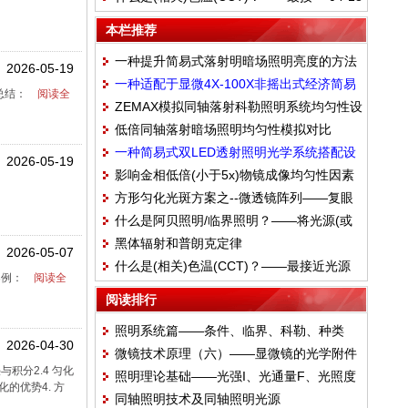
近光源色度的黑体光源的温度
本栏推荐
一种提升简易式落射明暗场照明亮度的方法
2026-05-19
一种适配于显微4X-100X非摇出式经济简易
总结：
阅读全
ZEMAX模拟同轴落射科勒照明系统均匀性设
科勒照明光学系统模块化光学设计构思：
低倍同轴落射暗场照明均匀性模拟对比
置：理想焦距物镜+物镜出瞳直径D=2NA*F
4G、3F、TTH<150
一种简易式双LED透射照明光学系统搭配设
的光阑
2026-05-19
影响金相低倍(小于5x)物镜成像均匀性因素
计思路
方形匀化光斑方案之--微透镜阵列——复眼
分析：灯源一次像面位置和大小与物镜参数
什么是阿贝照明/临界照明？——将光源(或
照明
关系
黑体辐射和普朗克定律
光源图像)直接成像到照明区域
2026-05-07
什么是(相关)色温(CCT)？——最接近光源
案例：
阅读全
色度的黑体光源的温度
阅读排行
照明系统篇——条件、临界、科勒、种类
2026-04-30
微镜技术原理（六）——显微镜的光学附件
与积分2.4 匀化
照明理论基础——光强I、光通量F、光照度
——聚光镜
的优势4. 方
同轴照明技术及同轴照明光源
E、光亮度L