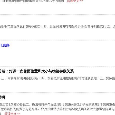
：理想焦距物镜+物镜出瞳直径D=2NA*F的光阑
阅读全文>>
照明范围光学设计(序列模式)：四、反光碗照明均匀性光学模拟(非序列模式)：五、
计思路
素分析：灯源一次像面位置和大小与物镜参数关系
：三、同轴落射照明参数分析：四、改善低倍金相物镜照明均匀性的总结：五、实际
照明
造工艺1.3 核心参数二、微透镜阵列匀光原理2.1 光束分割2.2 子光束聚焦2.3 光斑重叠
微透镜阵列的方形匀化光路2. 双片式微透镜阵列方形匀化光路3.双片式微透镜阵列匀化
议
阅读全文>>