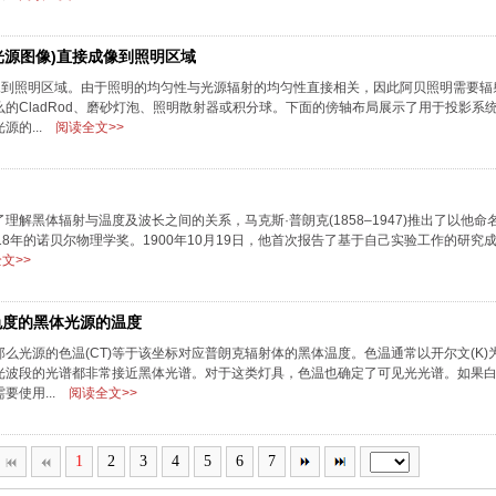
光源图像)直接成像到照明区域
像到照明区域。由于照明的均匀性与光源辐射的均匀性直接相关，因此阿贝照明需要辐
的CladRod、磨砂灯泡、照明散射器或积分球。下面的傍轴布局展示了用于投影系
的...
阅读全文>>
解黑体辐射与温度及波长之间的关系，马克斯·普朗克(1858–1947)推出了以他命
8年的诺贝尔物理学奖。1900年10月19日，他首次报告了基于自己实验工作的研究成果
文>>
源色度的黑体光源的温度
么光源的色温(CT)等于该坐标对应普朗克辐射体的黑体温度。色温通常以开尔文(K)
光波段的光谱都非常接近黑体光谱。对于这类灯具，色温也确定了可见光光谱。如果
使用...
阅读全文>>
1
2
3
4
5
6
7