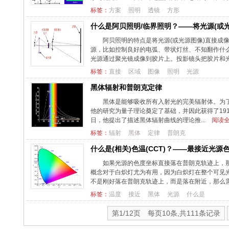
标签：
方案
照明
透镜
方形
什么是阿贝照明/临界照明？——将光源(或
阿贝照明的特点是将光源(或光源图像)直接成
源，比如控制良好的电弧、带状灯丝、不知翻作什么
光源通过聚光镜成像到胶片上。投影镜头把胶片和光源
标签：
直接
区域
图像
照明
光源
黑体辐射和普朗克定律
黑体是能够吸收所有入射光的完美辐射体。为了理
他的研究为量子理论奠定了基础，并因此获得了191
日，他提出了描述黑体辐射曲线的理论推...
阅读全
标签：
辐射
黑体
定律
普朗克
什么是(相关)色温(CCT)？——最接近光
如果光源的色度坐标直接落在普朗克轨迹上，那
概念对于白炽灯尤为有用，因为白炽灯在整个可见
不是刚好落在普朗克轨迹上，而是落在附近，那么需要
标签：
温度
接近
黑体
光源
什么是
第1/12页 每页10条,共111条记录