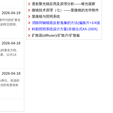
透射聚光镜应用及原理分析——锥光观察
微镜技术原理（七）——显微镜的光学附件
2026-04-19
显微镜与照明系统
——显微镜的照明装置
射均匀的扩展光
消除同轴镜面反射鬼像的方法(偏振片+1/4波
统的阿贝照明。
科勒照明系统设计方案(非摇出式4X-100X)
片)
扩散器(diffuser)/扩散片/扩散板
2026-04-18
名的著名方程。
。12月14
2026-04-18
为单位。色温的
白光的色度坐标