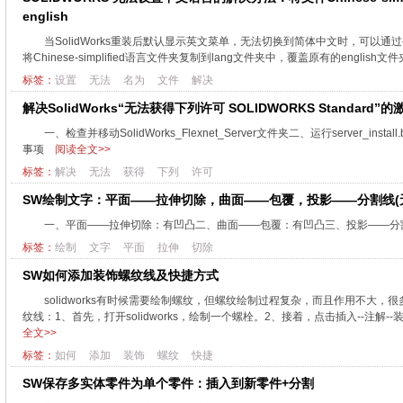
english
当SolidWorks重装后默认显示英文菜单，无法切换到简体中文时，可以通过手动操
将Chinese-simplified语言文件夹复制到lang文件夹中，覆盖原有的engli
标签：
设置
无法
名为
文件
解决
解决SolidWorks“无法获得下列许可 SOLIDWORKS Standard”
一、检查并移动SolidWorks_Flexnet_Server文件夹二、运行server_in
事项
阅读全文>>
标签：
解决
无法
获得
下列
许可
SW绘制文字：平面——拉伸切除，曲面——包覆，投影——分割线(
一、平面——拉伸切除：有凹凸二、曲面——包覆：有凹凸三、投影——
标签：
绘制
文字
平面
拉伸
切除
SW如何添加装饰螺纹线及快捷方式
solidworks有时候需要绘制螺纹，但螺纹绘制过程复杂，而且作用不
纹线：1、首先，打开solidworks，绘制一个螺栓。2、接着，点击插入--注
全文>>
标签：
如何
添加
装饰
螺纹
快捷
SW保存多实体零件为单个零件：插入到新零件+分割