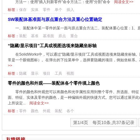
方法一：使用“插入到新零件”命令方法二：使用“分割”命令
阅读全文>>
标签：
保存
实体
零件
单个
插入
SW装配体基准面与原点重合方法及重心位置确定
一、装配体中某一零件的某一面与原点重合方法二、装配体重心位置：1、原
标签：
装配
基准
基准面
原点
重合
“隐藏/显示项目”工具或视图选项来隐藏坐标轴
在SolidWorks中，可以通过“隐藏/显示项目”工具或视图选项来隐藏坐标轴
常是一个眼镜图标）。在弹出的下拉菜单中，选择要隐藏的项目，例如坐标系、基准
>>
标签：
隐藏
显示
项目
工具
视图
零件的颜色和外观——装配体各个零件填上颜色
零件的颜色和外观您可以将颜色和光学属性应用到整个零件、所选面、特征
面、特征、实体及零件的颜色，是一种编辑外观的快捷方式。您可以通过展开此命令来
上所设定...
阅读全文>>
标签：
零件
颜色
外观
装配
各个
第1/4页 每页10条,共37条记录