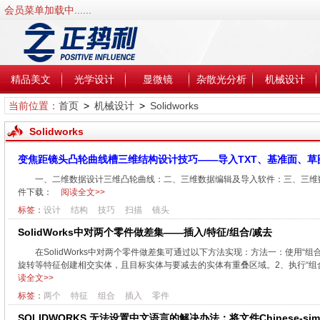
会员菜单加载中......
精品美文
光学设计
显微镜
杂散光分析
机械设计
当前位置：
首页
>
机械设计
>
Solidworks
Solidworks
变焦距镜头凸轮曲线槽三维结构设计技巧——导入TXT、基准面、草
一、二维数据设计三维凸轮曲线：二、三维数据编辑及导入软件：三、三维数
件下载：
阅读全文>>
标签：
设计
结构
技巧
扫描
镜头
SolidWorks中对两个零件做差集——插入/特征/组合/减去
在SolidWorks中对两个零件做差集可通过以下方法实现：方法一：使用
旋转等特征创建相交实体，且目标实体与要减去的实体有重叠区域。2、执行“组合”命
读全文>>
标签：
两个
特征
组合
插入
零件
SOLIDWORKS 无法设置中文语言的解决办法：将文件Chinese-simpl