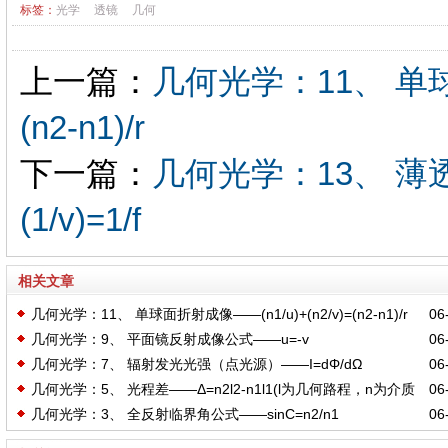
标签：
光学
透镜
几何
上一篇：
几何光学：11、 单球面
(n2-n1)/r
下一篇：
几何光学：13、 薄
(1/v)=1/f
相关文章
几何光学：11、 单球面折射成像——(n1/u)+(n2/v)=(n2-n1)/r
06-
几何光学：9、 平面镜反射成像公式——u=-v
06-
几何光学：7、 辐射发光光强（点光源）——I=dΦ/dΩ
06-
几何光学：5、 光程差——Δ=n2l2-n1l1(l为几何路程，n为介质
06-
几何光学：3、 全反射临界角公式——sinC=n2/n1
06-
折射率)