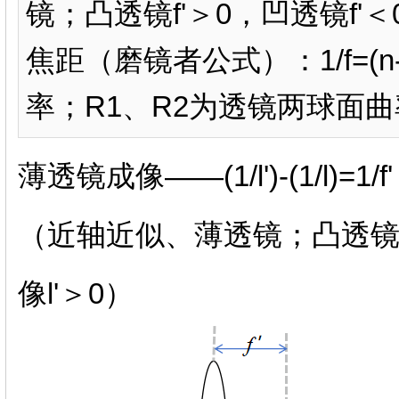
镜；凸透镜f'＞0，凹透镜f'＜
焦距（磨镜者公式）：1/f=(n-1)
率；R1、R2为透镜两球面曲率
薄透镜成像——(1/l')-(1/l)=1/f'
（近轴近似、薄透镜；凸透镜f'
像l'＞0）