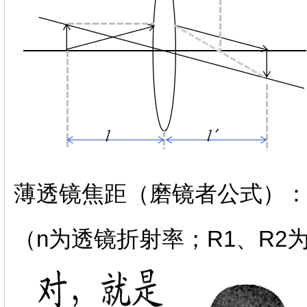
薄透镜焦距（磨镜者公式）：1/f=(n-
（n为透镜折射率；R1、R2