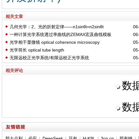
相关文章
几何光学：2、光的折射定律——n1sinθi=n2sinθt
06-
一种计算光学系统透过率曲线的ZEMAX宏及曲线模板
06-
光学相干显微镜 optical coherence microscopy
05-
光学筒长 optical tube length
05-
无限远校正光学系统/有限远校正光学系统
05-
相关评论
数据
数据
郑士点利
|
必应
|
DeepSeek
|
豆包
|
H-K9L
|
3cn.cn
|
郑有钱
|