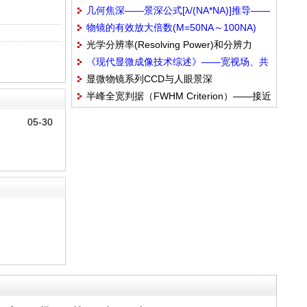
几何焦深——景深公式[λ/(NA*NA)]推导——
物镜的有效放大倍数(M=50NA～100NA)
瑞利判据
光学分辨率(Resolving Power)和分辨力
——取目镜10X——对应人眼分辨力
《现代显微成像技术综述》——宽视场、共
δ(Resolution)——分辨率(lp/mm)=1/(2δ)
2'^4'(0.15^0.30mm)
显微物镜系列CCD与人眼景深
聚焦、超分辨
半峰全宽判据（FWHM Criterion）——接近
(ACH+FL+APO)——半景深
阿贝的衍射极限
05-30