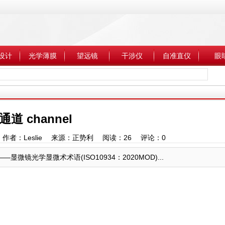
设计
光学薄膜
望远镜
干涉仪
自准直仪
眼
通道 channel
9:35 作者：Leslie 来源：正势利 阅读：
26
评论：
0
微镜光学显微术术语(ISO10934：2020MOD)...