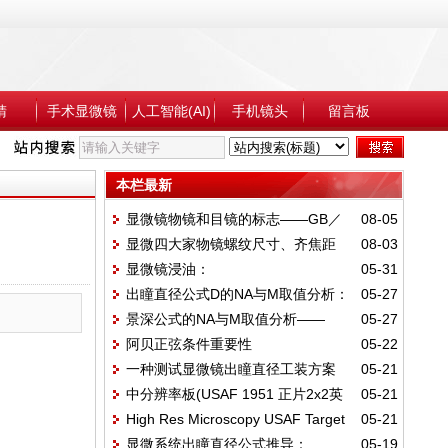
睛
手术显微镜
人工智能(AI)
手机镜头
留言板
本栏最新
显微镜物镜和目镜的标志——GB／
08-05
显微四大家物镜螺纹尺寸、齐焦距
08-03
T_22056-2018
显微镜浸油：
05-31
离、管镜焦距对应关系汇总
出瞳直径公式D的NA与M取值分析：
05-27
Olympus(1.518/40.8)、Leica、Cargille
景深公式的NA与M取值分析——
05-27
NA和M皆用真实值——M≤1000NA与
阿贝正弦条件重要性
05-22
M≤1000NA：真实总倍率——M>1000NA：
M>1000NA
一种测试显微镜出瞳直径工装方案
05-21
1000NA代替总倍率
中分辨率板(USAF 1951 正片2x2英
05-21
High Res Microscopy USAF Target
05-21
寸 #38-257)——体视显微镜用——
显微系统出瞳直径公式推导：
05-19
高分辨率板 7.5 - 3300 LP/mm——#37-539