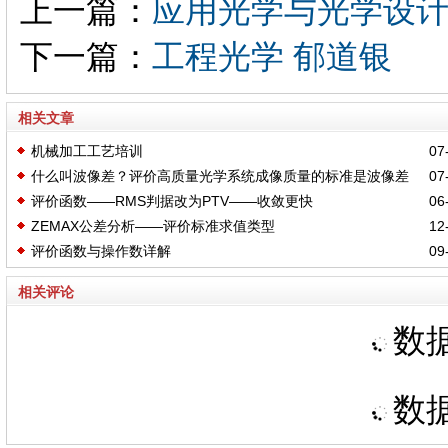
上一篇：
应用光学与光学设
下一篇：
工程光学 郁道银
相关文章
机械加工工艺培训
07-
什么叫波像差？评价高质量光学系统成像质量的标准是波像差
07-
评价函数——RMS判据改为PTV——收敛更快
06-
小于四分之一波长
ZEMAX公差分析——评价标准求值类型
12-
评价函数与操作数详解
09-
相关评论
数据
数据