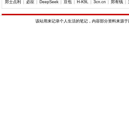
郑士点利
|
必应
|
DeepSeek
|
豆包
|
H-K9L
|
3cn.cn
|
郑有钱
|
该站用来记录个人生活的笔记，内容部分资料来源于网