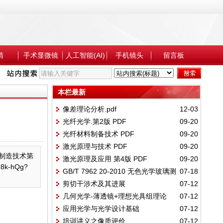
睛
手术显微镜
人工智能(AI)
手机镜头
留言板
本栏最新
像差理论分析.pdf
12-03
光纤光学.第2版 PDF
09-20
光纤材料制备技术 PDF
09-20
激光原理与技术 PDF
09-20
制造技术第
激光原理及应用 第4版 PDF
09-20
k-hQg?
GB/T 7962 20-2010 无色光学玻璃测
07-18
剪切干涉术及其进展
07-12
试方法 第20部分：密度
几何光学-薄透镜+理想光具组理论
07-12
应用光学与光学设计基础
07-12
培训讲义之像质评价
07-12