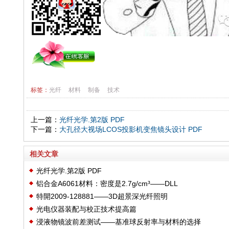
标签：
光纤
材料
制备
技术
上一篇：
光纤光学.第2版 PDF
下一篇：
大孔径大视场LCOS投影机变焦镜头设计 PDF
相关文章
光纤光学.第2版 PDF
铝合金A6061材料：密度是2.7g/cm³——DLL
特開2009-128881——3D超景深光纤照明
光电仪器装配与校正技术提高篇
浸液物镜波前差测试——基准球反射率与材料的选择