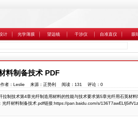
设计
光学薄膜
望远镜
干涉仪
自准直仪
眼
材料制备技术 PDF
:23 作者：Leslie 来源：正势利 阅读：
131
评论：
0
光纤拉制技术第4章光纤制造用材料的性能与技术要求第5章光纤用石英材料
f链接:https://pan.baidu.com/s/136T7awELfj5ifV1z8