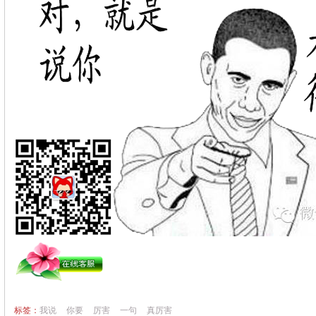
标签：
我说
你要
厉害
一句
真厉害