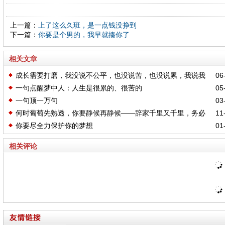
上一篇：
上了这么久班，是一点钱没挣到
下一篇：
你要是个男的，我早就揍你了
相关文章
成长需要打磨，我没说不公平，也没说苦，也没说累，我说我
06-
一句点醒梦中人：人生是很累的、很苦的
05-
知道了
一句顶一万句
03-
何时葡萄先熟透，你要静候再静候——辞家千里又千里，务必
11-
你要尽全力保护你的梦想
01-
争气再争气
相关评论