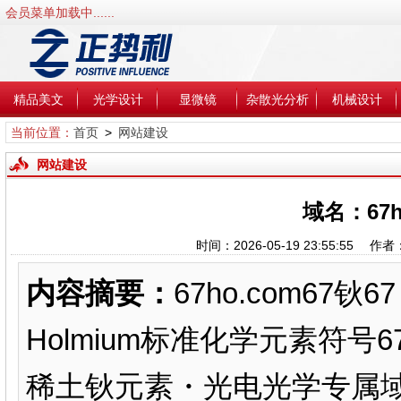
会员菜单加载中......
精品美文
光学设计
显微镜
杂散光分析
机械设计
当前位置：
首页
>
网站建设
网站建设
域名：67h
时间：2026-05-19 23:55:55
内容摘要：
67ho.com67
Holmium标准化学元素符号6
稀土钬元素・光电光学专属域名