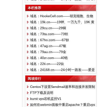
——爱是一路发
本栏推荐
域名：HookeCell.com——胡克细胞、生物
域名：19k.cn——19钾、一万九千、19K 黄
细胞、微观生命探索者
域名：29cu.cn——29铜
金、依旧开
域名：73ta.com——73钽
域名：67ho.com——67钬
域名：47ag.cn——47银
域名：79au.cn——79金
域名：40zr.com——40锆
域名：22ti.cn——22钛
域名：24168.cn——24小时一路发——爱是
一路发
阅读排行
Centos下设置Sendmail速率和连接并发限制
FTP下载及说明
burst vps宕机监控V1
如何在webmin面板中重启apache？重启vps