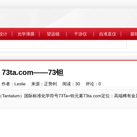
设计
光学薄膜
望远镜
干涉仪
自准直仪
眼
73ta.com——73钽
8:05 作者：Leslie 来源：正势利 阅读：
30
评论：
0
（Tantalum）国际标准化学符号73Ta=钽元素73ta.com定位：高端稀有