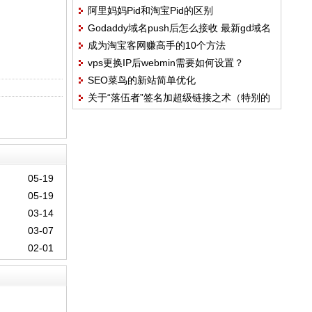
阿里妈妈Pid和淘宝Pid的区别
或服务器，如何重启webmin自己？
Godaddy域名push后怎么接收 最新gd域名
成为淘宝客网赚高手的10个方法
接收图文教程
vps更换IP后webmin需要如何设置？
SEO菜鸟的新站简单优化
webmin如何给网站换IP地址？
关于“落伍者”签名加超级链接之术（特别的
好使）
05-19
05-19
03-14
03-07
02-01