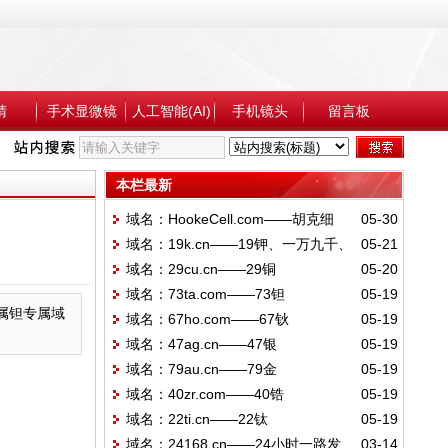
睛
手术显微镜
人工智能(AI)
手机镜头
留言板
本栏最新
域名：HookeCell.com——胡克细
05-30
域名：19k.cn——19钾、一万九千、
05-21
胞、生物细胞、微观生命探索者
域名：29cu.cn——29铜
05-20
19K 黄金、依旧开
域名：73ta.com——73钽
05-19
金属钽专属域
域名：67ho.com——67钬
05-19
域名：47ag.cn——47银
05-19
域名：79au.cn——79金
05-19
域名：40zr.com——40锆
05-19
域名：22ti.cn——22钛
05-19
域名：24168.cn——24小时一路发
03-14