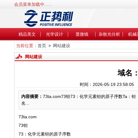
会员菜单加载中......
精品美文
光学设计
显微镜
杂散光分析
机械
当前位置：
首页
>
网站建设
网站建设
域名：
时间：2026-05-19 23:5
内容摘要：
73ta.com73钽73：化学元素钽的原子序数Ta：钽
名...
73ta.com
73钽
73：化学元素钽的原子序数