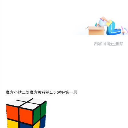
魔方小站二阶魔方教程第1步 对好第一层