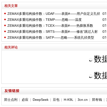
相关文章
ZEMAX多重结构操作数：UDAF——表面#——用户自定义孔径
07-
ZEMAX多重结构操作数：TEMP——忽略——温度
07-
文件
ZEMAX多重结构操作数：TCEX——表面#——热膨胀系数
07-
ZEMAX多重结构操作数：SRTS——表面#——修改“跳过入射
07-
ZEMAX多重结构操作数：SATP——忽略——系统孔径类型
07-
到该表面的光线”标记
相关评论
数据
数据
郑士点利
|
必应
|
DeepSeek
|
豆包
|
H-K9L
|
3cn.cn
|
郑有钱
|