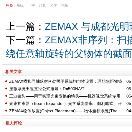
标签：
系统
一种
计算
光学
模板
上一篇：
ZEMAX 与成都
下一篇：
ZEMAX非序列：扫描物
绕任意轴旋转的父物体的截
相关文章
ZEMAX模拟同轴落射科勒照明系统均匀性设置：理想焦距物镜
05-
显微系统出瞳直径公式推导：D=500NA/T
05-
+物镜出瞳直径D=2NA*F的光阑
工业镜头——用于实现光束变换的镜头——机器视觉系统专用
05-
光束扩束器（Beam Expander）光学系统倍率：伽利略式、开
05-
光学镜头
ZEMAX物体放置(Object Placement)——物体坐标系统(The
04-
普勒式
object coordinate system)：先XYZ偏心、再X轴旋转、Y轴旋转、
相关评论
旋转