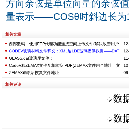
方向余弦是单位向量的余弦
量表示——COSθ时斜边长为1
相关文章
西部数码：使用FTP代理功能连接空间上传文件(解决改善用户
12-
CODEV玻璃材料文件释义：XML给LDE玻璃提供数据——DAT
12-
上传慢的问题)
GLASS.dat玻璃库文件：
11-
给玻璃专家锤形优化调用
CodeV和ZEMAX文件互相转换 PDF(ZEMAX文件用全地址，文
10-
glasscatalogs_macro_dat.zip+glasscatalogs_xml.zip
ZEMAX崩溃后恢复文件地址
09-
件名不能有.)
相关评论
数据
数据