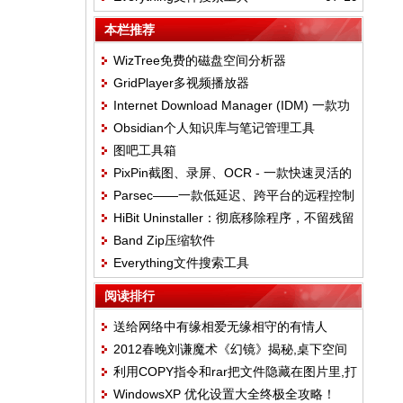
本栏推荐
WizTree免费的磁盘空间分析器
GridPlayer多视频播放器
Internet Download Manager (IDM) 一款功
Obsidian个人知识库与笔记管理工具
能强大的下载加速工具
图吧工具箱
PixPin截图、录屏、OCR - 一款快速灵活的
Parsec——一款低延迟、跨平台的远程控制
工具
HiBit Uninstaller：彻底移除程序，不留残留
软件
Band Zip压缩软件
Everything文件搜索工具
阅读排行
送给网络中有缘相爱无缘相守的有情人
2012春晚刘谦魔术《幻镜》揭秘,桌下空间
利用COPY指令和rar把文件隐藏在图片里,打
藏助理(图)
WindowsXP 优化设置大全终极全攻略！
造无敌加密