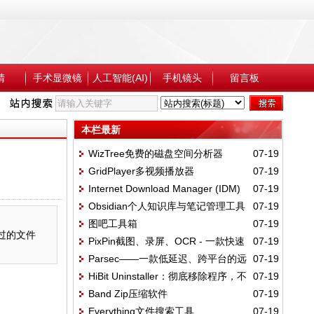
睛
手术显微镜
人工智能(AI)
手机镜头
留言板
本栏最新
WizTree免费的磁盘空间分析器
07-19
GridPlayer多视频播放器
07-19
Internet Download Manager (IDM)
07-19
Obsidian个人知识库与笔记管理工具
07-19
一款功能强大的下载加速工具
图吧工具箱
07-19
问过的文件
PixPin截图、录屏、OCR - 一款快速
07-19
Parsec——一款低延迟、跨平台的远
07-19
灵活的工具
HiBit Uninstaller：彻底移除程序，不
07-19
程控制软件
Band Zip压缩软件
07-19
留残留
Everything文件搜索工具
07-19