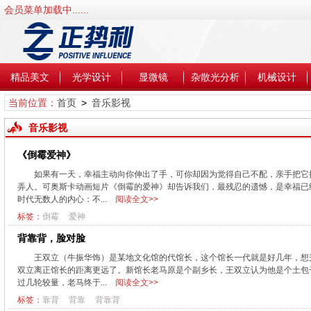
会员菜单加载中......
精品美文
光学设计
显微镜
杂散光分析
机械设计
当前位置：
首页
>
音乐影视
音乐影视
《倒霉爱神》
如果有一天，幸福主动向你伸出了手，可你却因为觉得自己不配，亲手把它
弄人。可奥斯卡动画短片《倒霉的爱神》却告诉我们，最残忍的遗憾，是幸福已
时代无数人的内心：不...
阅读全文>>
标签：
倒霉
爱神
背靠背，脸对脸
王双立（牛振华饰）是某地文化馆的代馆长，这个馆长一代就是好几年，想
双立离正馆长的距离更远了。新馆长老马原是个副乡长，王双立认为他是个土包
过几轮较量，老马终于...
阅读全文>>
标签：
靠背
背靠
背靠背