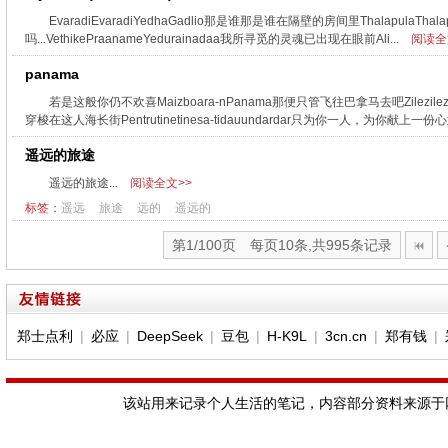
EvaradiEvaradiYedhaGadlio那是谁那是谁在隔壁的房间里ThalapulaThala
吗...VethikePraanameYedurainadaa我所寻觅的灵魂已出现在眼前Ali...
阅读全
panama
若是这般你仍不欢喜Maizboara-nPanama那便只管飞往巴拿马去吧Zilezilezile
穿梭在这人海长街Pentrutinetinesa-tidauundardar只为你一人，为你献上一份心
遥远的旅途
遥远的旅途...
阅读全文>>
标签：
遥远
旅途
远的
遥远的
第1/100页 每页10条,共995条记录
郑士点利
|
必应
|
DeepSeek
|
豆包
|
H-K9L
|
3cn.cn
|
郑有钱
|
该站用来记录个人生活的笔记，内容部分资料来源于网