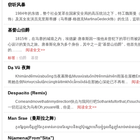
窃听风暴
1984年的东德，整个社会笼罩在国家安全局的高压统治之下，特工魏斯曼（乌尔里希
饰）及其女友演员克里斯蒂娜（马蒂娜·格德克MartinaGedeck饰）的生活
基督山伯爵
1815年，在马赛的城墙之内，埃德蒙·唐泰斯因一项他未曾犯下的罪行而
心设计的复仇之旅。唐泰斯化身为多个身份，其中之一是“基督山伯爵”，他首
的……...
阅读全文>>
标签：
伯爵
基督
Dạ Vũ 夜舞
Khimànđêmvừabuông当夜幕降临Mưavừatuônởtrênmáihiên雨落在屋檐E
将她击倒Nơivựcsâutậncùngtráitimkhôcằnsỏiđá在那她心深处已不再有...
阅读
Despacito (Remix)
Comeandmovethatinmydirection快点与我同行吧Sothankfulforthat,it'
一切厄运化为乌有Oh,youare哦，你是...
阅读全文>>
Man Srae（曼斯拉之舞）
កូនឆ្កែចូលចិត្តញ៉ាំតែកូនមាន់រកបានតែស្លាបនិងភ្លៅប៉ុណ្ណោះហើយខ្ញុំចូលចិត្តញ៉ាំសាច់មាន
Nijamena(From“Sita”)