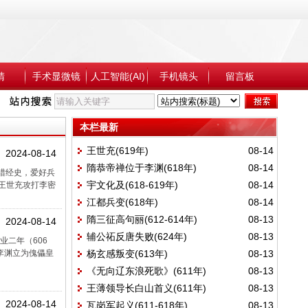
睛
手术显微镜
人工智能(AI)
手机镜头
留言板
本栏最新
王世充(619年)
08-14
2024-08-14
隋恭帝禅位于李渊(618年)
08-14
涉猎经史，爱好兵
宇文化及(618-619年)
08-14
王世充攻打李密
江都兵变(618年)
08-14
隋三征高句丽(612-614年)
08-13
2024-08-14
辅公祏反唐失败(624年)
08-13
业二年（606
李渊立为傀儡皇
杨玄感叛变(613年)
08-13
《无向辽东浪死歌》(611年)
08-13
王薄领导长白山首义(611年)
08-13
2024-08-14
瓦岗军起义(611-618年)
08-13