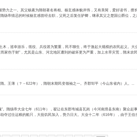
末割据势力之一。其父杨素为隋朝著名将相。杨玄感体貌岸伟，又有美髯，爱好读书，擅
为隋炀帝猜忌的时候杨玄感曾经去职，父死之后复任胪卿，继承其父之楚国公爵位，之
兴土木，巡幸游乐，徭役、兵役甚为繁重，民不聊生，终于激起大规模的农民起义。大
役而家伤于财”，尤其是山东、河北地区遭到的破坏更为严重，加上水旱灾荒，隋末农
。王薄（？－622年），隋朝末期民变领袖之一。齐郡邹平（今山东省内）人。...
”。隋炀帝大业七年（611年），翟让在东郡韦城县瓦岗（今河南滑县东南）聚众起
劫夺过往运粮的船只，大批饥民加入，势力日大。大业十二年（616年），由于王伯