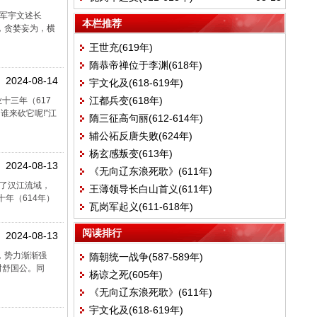
将军宇文述长
本栏推荐
，贪婪妄为，横
王世充(619年)
隋恭帝禅位于李渊(618年)
2024-08-14
宇文化及(618-619年)
江都兵变(618年)
十三年（617
来砍它呢!”江
隋三征高句丽(612-614年)
辅公祏反唐失败(624年)
杨玄感叛变(613年)
2024-08-13
《无向辽东浪死歌》(611年)
制了汉江流域，
王薄领导长白山首义(611年)
年（614年）
瓦岗军起义(611-618年)
阅读排行
2024-08-13
，势力渐渐强
隋朝统一战争(587-589年)
封舒国公。同
杨谅之死(605年)
《无向辽东浪死歌》(611年)
宇文化及(618-619年)