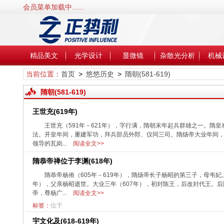
会员菜单加载中......
精品美文
光学设计
显微镜
杂散光分析
机械
当前位置：
首页
>
悠悠历史
>
隋朝(581-619)
隋朝(581-619)
王世充(619年)
王世充（591年－621年），字行满，隋朝末年起兵群雄之一。隋皇
法。开皇年间，屡建军功，拜兵部员外郎、仪同三司。隋炀帝大业年间
领导的瓦岗...
阅读全文>>
隋恭帝禅位于李渊(618年)
隋恭帝杨侑（605年－619年），隋炀帝长子杨昭的第三子，母韦妃
年），父亲杨昭逝世。大业三年（607年），初封陈王，后改封代王。
帝，尊杨广...
阅读全文>>
标签：
位于
宇文化及(618-619年)