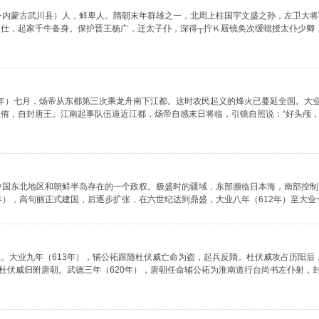
川（今内蒙古武川县）人，鲜卑人。隋朝末年群雄之一，北周上柱国宇文盛之孙，左卫大
仕，起家千牛备身。保护晋王杨广，迁太子仆，深得┬拧Ｋ屐镜奂次缓螅授太仆少卿
6年）七月，炀帝从东都第三次乘龙舟南下江都。这时农民起义的烽火已蔓延全国。大业
侑，自封唐王。江南起事队伍逼近江都，炀帝自感末日将临，引镜自照说：“好头颅，谁
在今中国东北地区和朝鲜半岛存在的一个政权。极盛时的疆域，东部濒临日本海，南部控
），高句丽正式建国，后逐步扩张，在六世纪达到鼎盛，大业八年（612年）至大业十
。大业九年（613年），辅公祏跟随杜伏威亡命为盗，起兵反隋。杜伏威攻占历阳后
杜伏威归附唐朝。武德三年（620年），唐朝任命辅公祏为淮南道行台尚书左仆射，