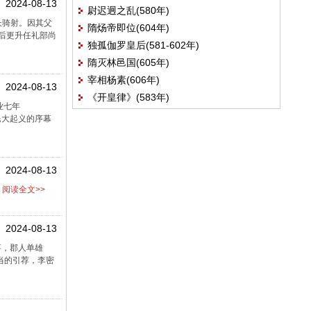
2024-08-13
尉迟迥之乱(580年)
长骑射。因其父
隋炀帝即位(604年)
后更升任礼部尚
独孤伽罗皇后(581-602年)
隋灭林邑国(605年)
宰相杨素(606年)
2024-08-13
《开皇律》(583年)
业七年
民大起义的序幕
2024-08-13
阅读全文>>
2024-08-13
事，郡人单雄
当的引荐，李密