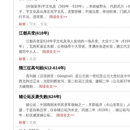
(许国皇帝)宇文化及（569年－619年），本姓破野头，代郡武
子。宇文化及出身京兆宇文氏，贪婪骄横，不循法度，举动轻薄。门荫入
行不法。违背禁...
阅读全文>>
标签：
宇文
文化
江都兵变(618年)
江都兵变是618年宇文化及等人发动的一场兵变。大业十二年（61
年），瓦岗军逼近东都，公布炀帝十大罪状。李渊亦攻进长安，拥立代王
都宫中人人...
阅读全文>>
标签：
兵变
隋三征高句丽(612-614年)
高句丽（汉语拼音：Gāogōulí）是公元前一世纪至公元七世纪
西北跨过辽水，北部到辉发河、第二松花江流域。建昭二年（公元前37年
大破隋朝...
阅读全文>>
辅公祏反唐失败(624年)
辅公祏，中国隋朝末年民变军领袖之一，齐郡临济（今山东章丘）人
盛，于是自称总管，任命辅公祏为长史。武德二年（619年），辅公祏与
年，杜伏威派辅公祏...
阅读全文>>
标签：
失败