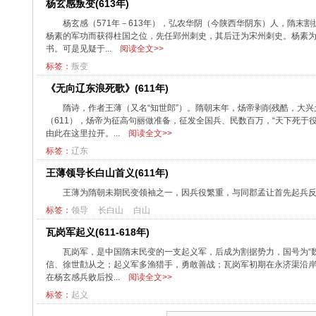
杨玄感叛变(613年)
杨玄感（571年－613年），弘农华阴（今陕西华阴东）人，隋
杨素的军功而获得柱国之位，先任郢州刺史，其后迁为宋州刺史。杨素
书。可是见疑于...
阅读全文>>
标签：
叛变
《无向辽东浪死歌》(611年)
隋诗，作者王薄（又名“知世郎”）。隋朝末年，炀帝剥削残酷，大
（611），炀帝为征高句丽做准备，征发全国兵、民数百万，“天下死于
由此在这里拉开。...
阅读全文>>
标签：
辽东
王薄领导长白山首义(611年)
王薄为隋朝未期民变领袖之一，因兵役繁重，与同郡孟让首先起兵反隋
标签：
领导
长白山
白山
瓦岗军起义(611-618年)
瓦岗军，是中国隋末民变的一支起义军，后成为割据势力，国号为“魏
信、徐世勣从之；起义军多渔猎手，勇敢善战；瓦岗军初期在永济渠沿岸
在杨玄感兵败后投...
阅读全文>>
标签：
起义