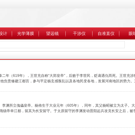
设计
光学薄膜
望远镜
干涉仪
自准直仪
眼
泰二年（619年），王世充自称“大郑皇帝”，后败于李世民，贬谪遇仇而死。王世充
，他负责修建江都宫，参与平定杨玄感叛乱以及各地民变各地，发展河南地区的势力。
。李渊所立傀儡皇帝。杨侑生于大业元年（605年），同年，其父杨昭被立为太子。大
后隋炀帝幸江都，留其为长安留守。于太原留守的李渊发动晋阳起兵攻克长安之后，被