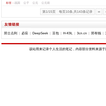
标签：
战国
公子
公元
公元前
第1/15页 每页10条,共143条记录
郑士点利
|
必应
|
DeepSeek
|
豆包
|
H-K9L
|
3cn.cn
|
郑有钱
|
该站用来记录个人生活的笔记，内容部分资料来源于网