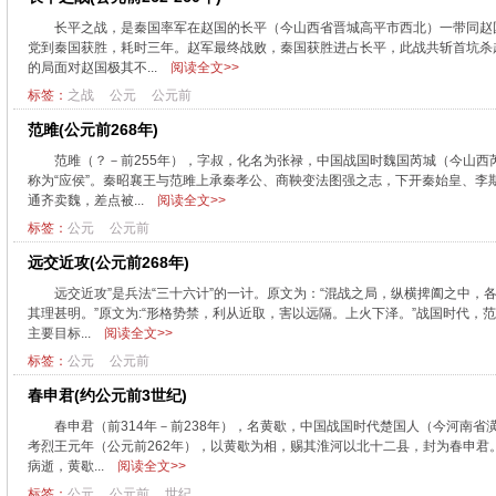
长平之战，是秦国率军在赵国的长平（今山西省晋城高平市西北）一带同赵
党到秦国获胜，耗时三年。赵军最终战败，秦国获胜进占长平，此战共斩首坑杀
的局面对赵国极其不...
阅读全文>>
标签：
之战
公元
公元前
范雎(公元前268年)
范雎（？－前255年），字叔，化名为张禄，中国战国时魏国芮城（今山
称为“应侯”。秦昭襄王与范雎上承秦孝公、商鞅变法图强之志，下开秦始皇、
通齐卖魏，差点被...
阅读全文>>
标签：
公元
公元前
远交近攻(公元前268年)
远交近攻”是兵法“三十六计”的一计。原文为：“混战之局，纵横捭阖之中
其理甚明。”原文为:“形格势禁，利从近取，害以远隔。上火下泽。”战国时代，
主要目标...
阅读全文>>
标签：
公元
公元前
春申君(约公元前3世纪)
春申君（前314年－前238年），名黄歇，中国战国时代楚国人（今河南
考烈王元年（公元前262年），以黄歇为相，赐其淮河以北十二县，封为春申君。
病逝，黄歇...
阅读全文>>
标签：
公元
公元前
世纪