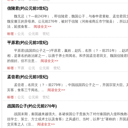
信陵君(约公元前3世纪)
魏无忌（？—前243年），即信陵君，魏国公子，与春申君黄歇、孟尝君田
魏安釐王的异母弟。公元前276年，被封于信陵（河南省商丘市宁陵县），所
法，延揽食客...
阅读全文>>
标签：
公元
公元前
世纪
平原君(约公元前3世纪)
平原君(战国四公子之一)平原君，嬴姓，赵氏，名胜（？－前251年），
相，是著名的政治家之一，以善于养士而闻名。和齐国孟尝君田文、魏国信陵君
的很好。但不注意...
阅读全文>>
标签：
平原
公元
公元前
世纪
孟尝君(约公元前3世纪)
孟尝君，名田文（？－前279年），中国战国四公子之一，齐国宗室大臣。
宾客，食客三千闻名。...
阅读全文>>
标签：
公元
公元前
世纪
战国四公子(约公元前270年)
战国末期，秦国越来越强大。各诸侯国公子贵族为了对付秦国的入侵和挽救
括学士、策士、方士或术士以及食客）之风盛行。当时，以养“士”著称的：齐国
交宾客之人（注...
阅读全文>>