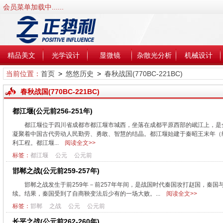
会员菜单加载中......
精品美文
光学设计
显微镜
杂散光分析
机械设计
当前位置：
首页
>
悠悠历史
>
春秋战国(770BC-221BC)
春秋战国(770BC-221BC)
都江堰(公元前256-251年)
都江堰位于四川省成都市都江堰市城西，坐落在成都平原西部的岷江上，是
凝聚着中国古代劳动人民勤劳、勇敢、智慧的结晶。都江堰始建于秦昭王末年（约
利工程。都江堰...
阅读全文>>
标签：
都江堰
公元
公元前
邯郸之战(公元前259-257年)
邯郸之战发生于前259年－前257年年间，是战国时代秦国攻打赵国，秦
续。结果，秦国受到了自商鞅变法后少有的一场大败。...
阅读全文>>
标签：
邯郸
之战
公元
公元前
长平之战(公元前262-260年)