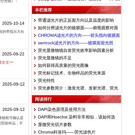
/分光镜）：
谱、荧光量子产率Q
本栏推荐
带通滤光片的正反面方向以及温度的影响
2025-10-14
如何分辨滤光片的镀膜面——俯视观察对面
边框的带指示方向
CHROMA滤光片的方向——箭头指向镀膜面
棱边
semrock滤光片的方向——镀膜面迎光照
荧光显微物镜自发荧光效率影响因素分析
射、箭头方向与光路中光的方向一致
2025-09-22
荧光显微镜的不足
PDF
全文>>
如何获得高质量的荧光图像
荧光标记技术、生物样品的荧光来源
荧光特性
2025-09-12
荧光参数简介：激发光谱、发射光谱、荧光
量子产率Q
阅读排行
2025-09-12
DAPI染色原理及使用方法
DAPI和Hoechst 染料非常相似，该如何选
接镜检可确认是
间照射样品：不
显微荧光切片参数
用？
Chroma科洛玛——荧光滤色片