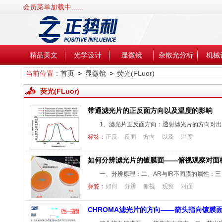
会员菜单加载中......
精品美文
光学设计
显微镜
杂散光分析
机械
当前位置：
首页
>
显微镜
>
荧光(FLuor)
荧光(FLuor)
带通滤光片的正反面方向以及温度的影响
1、滤光片正反面方向：透射滤光片的方向对
标签：
正反
反面
方向
以及
温度
如何分辨滤光片的镀膜面——俯视观察对面
一、分辨原理：二、AR与IR不同膜的属性：三、
标签：
如何
分辨
俯视
观察
对面
CHROMA滤光片的方向——箭头指向镀膜