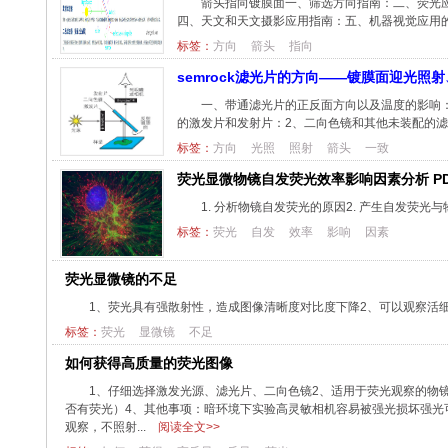
箭头指向镀膜面一、筛选方向指南：二、荧光应
四、天文和天文摄影应用指南：五、机器视觉应用
标签：
方向
箭头
指向
semrock滤光片的方向——镀膜面迎光照
一、带通滤光片的正反面方向以及温度的影响：1
的激发片和发射片：2、二向色镜和其他未装配的滤
标签：
方向
光照
照射
箭头
一致
荧光显微物镜自发荧光效率影响因素分析 PD
1. 分析物镜自发荧光的原因2. 产生自发荧光
标签：
荧光
自发
效率
影响
因素
荧光显微镜的不足
1、荧光具有强散射性，造成图像清晰度对比度下降2、可以观察活细
标签：
荧光
显微镜
不足
如何获得高质量的荧光图像
1、仔细选择激发光源、滤光片、二向色镜2、适用于荧光观察的物
否有荧光）4、其他事项：暗环境下实验高灵敏相机容易被强光损坏强光
观察，不照射...
阅读全文>>