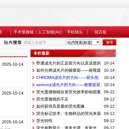
睛
手术显微镜
人工智能(AI)
手机镜头
留言板
本栏最新
带通滤光片的正反面方向以及温度的
10-14
2025-10-14
如何分辨滤光片的镀膜面——俯视观
10-14
影响
CHROMA滤光片的方向——箭头指
10-14
察对面棱边
semrock滤光片的方向——镀膜面迎
10-14
向镀膜面
荧光显微物镜自发荧光效率影响因素
09-22
光照射、箭头方向与光路中光的方向一致
2025-10-14
荧光显微镜的不足
09-12
分析 PDF
如何获得高质量的荧光图像
09-12
荧光标记技术、生物样品的荧光来源
09-12
荧光特性
09-12
2025-10-14
荧光参数简介：激发光谱、发射光
09-12