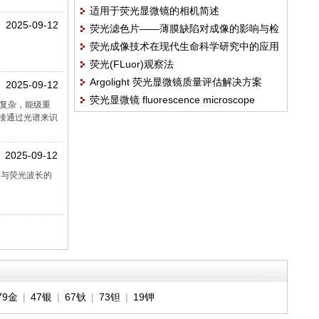
适用于荧光显微镜的相机简述
2025-09-12
荧光滤色片——薄膜缺陷对成像的影响与检
荧光成像技术在现代生命科学研究中的应用
验
荧光(FLuor)观察法
Argolight 荧光显微镜质量评估解决方案
2025-09-12
荧光显微镜 fluorescence microscope
复杂，能级重
接通过光谱来识
2025-09-12
度与荧光波长的
79金
|
47银
|
67钬
|
73钽
|
19钾