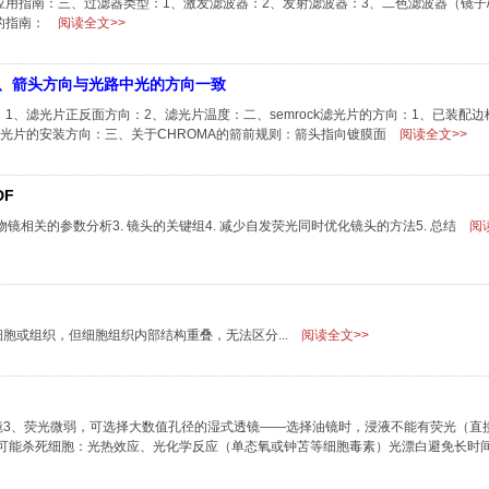
用指南：三、过滤器类型：1、激发滤波器：2、发射滤波器：3、二色滤波器（镜子
的指南：
阅读全文>>
射、箭头方向与光路中光的方向一致
、滤光片正反面方向：2、滤光片温度：二、semrock滤光片的方向：1、已装配
光片的安装方向：​三、关于CHROMA的箭前规则：箭头指向镀膜面
阅读全文>>
F
与物镜相关的参数分析3. 镜头的关键组4. 减少自发荧光同时优化镜头的方法5. 总结
阅读
胞或组织，但细胞组织内部结构重叠，无法区分...
阅读全文>>
镜3、荧光微弱，可选择大数值孔径的湿式透镜——选择油镜时，浸液不能有荧光（直
可能杀死细胞：光热效应、光化学反应（单态氧或钟苫等细胞毒素）光漂白避免长时