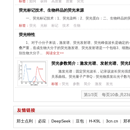
标签：
如何
获得
高质量
质量
荧光
荧光标记技术、生物样品的荧光来源
一、荧光标记技术：1、荧光染料：2、荧光蛋白：二、生物样品的
标签：
荧光
光标
标记
技术
生物
荧光特性
1、对于小分子来说，激发谱、荧光发射谱、荧光峰值波长是确定的
叠严重，造成生物大分子的荧光激发谱、荧光发射谱是一个包络3、细胞
别生物大分子...
阅读全文>>
荧光参数简介：激发光谱、发射光谱、荧光
激发光谱：固定荧光波长，记录该波长荧光强
关系曲线。荧光量子产率Q：荧光物质发出光子数与
标签：
荧光
参数
简介
激发
发光
第1/3页 每页10条,共2
郑士点利
|
必应
|
DeepSeek
|
豆包
|
H-K9L
|
3cn.cn
|
郑