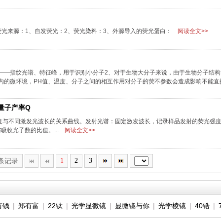
荧光来源：1、自发荧光：2、荧光染料：3、外源导入的荧光蛋白：
阅读全文>>
——指纹光谱、特征峰，用于识别小分子2、对于生物大分子来说，由于生物分子结构
内的微环境，PH值、温度、分子之间的相互作用对分子的荧不参数会造成影响不能直
量子产率Q
度与不同激发光波长的关系曲线。发射光谱：固定激发波长，记录样品发射的荧光强
吸收光子数的比值。...
阅读全文>>
3条记录
1
2
3
有钱
|
郑有富
|
22钛
|
光学显微镜
|
显微镜与你
|
光学棱镜
|
40锆
|