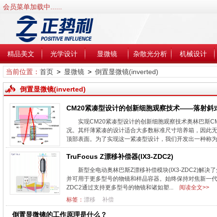
会员菜单加载中......
精品美文
光学设计
显微镜
杂散光分析
机械设计
当前位置：
首页
>
显微镜
>
倒置显微镜(inverted)
倒置显微镜(inverted)
CM20紧凑型设计的创新细胞观察技术——落射斜
实现CM20紧凑型设计的创新细胞观察技术奥林巴斯C
况。其纤薄紧凑的设计适合大多数标准尺寸培养箱，因此
顶部表面。为了实现这一紧凑型设计，我们开发出一种称为落
TruFocus Z漂移补偿器(IX3-ZDC2)
新型全电动奥林巴斯Z漂移补偿模块(IX3-ZDC2)解
并可用于更多型号的物镜和样品容器。始终保持对焦新一代
ZDC2通过支持更多型号的物镜和诸如塑...
阅读全文>>
标签：
漂移
补偿
倒置显微镜的工作原理是什么？