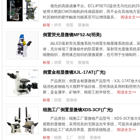
领先的高级成像平台。ECLIPSETi2提供无与伦比
使用大靶面CMOS相机的传感器面积，而不会在其他地方
时其独特的硬件触发功能甚至可以增强最具...
阅读全文>>
标签：
研究
倒置
显微镜
倒置荧光显微镜MF52-N(明美)
由LED落射荧光显微系统与倒置生物显微系统组成，
体，充分体现了显微操作的防震要求。落射荧光显微系统
细胞组织，透明液态组织的显微观察，也可用于生物制药，医
标签：
倒置
荧光
显微镜
倒置金相显微镜XJL-17AT(广光)
产品类别：倒置金相显微镜产品型号：XJL-17AT放大倍
场消色差物镜与大视野平场目镜，照明系统采用柯勒照明
察，是金属学、矿物学、精密工程学研究...
阅读全文>>
标签：
倒置
显微镜
细胞工厂倒置显微镜XDS-3CF(广光)
产品类别：细胞工厂显微镜产品型号：XDS-3CF放大倍
观察的显微镜，采用优良的无限远光学系统，可提供卓越
晨啥韵赴工厂或高培养皿、圆筒状烧瓶进...
阅读全文>>
标签：
细胞
工厂
倒置
显微镜