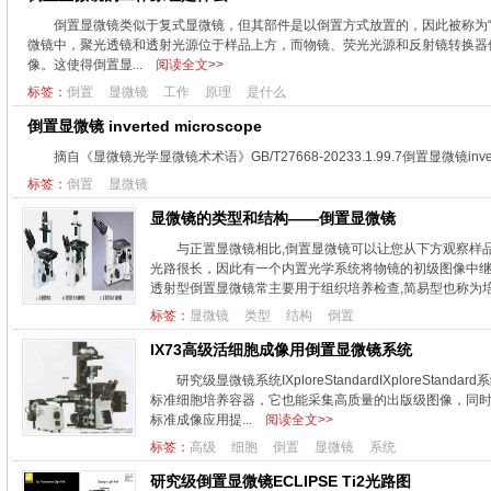
倒置显微镜类似于复式显微镜，但其部件是以倒置方式放置的，因此被称为
微镜中，聚光透镜和透射光源位于样品上方，而物镜、荧光光源和反射镜转换器
像。这使得倒置显...
阅读全文>>
标签：
倒置
显微镜
工作
原理
是什么
倒置显微镜 inverted microscope
摘自《显微镜光学显微镜术术语》GB/T27668-20233.1.99.7倒置显微镜inv
标签：
倒置
显微镜
显微镜的类型和结构——倒置显微镜
与正置显微镜相比,倒置显微镜可以让您从下方观察样
光路很长，因此有一个内置光学系统将物镜的初级图像中继
透射型倒置显微镜常主要用于组织培养检查,简易型也称为培.
标签：
显微镜
类型
结构
倒置
IX73高级活细胞成像用倒置显微镜系统
研究级显微镜系统IXploreStandardIXplor
标准细胞培养容器，它也能采集高质量的出版级图像，同时在高
标准成像应用提...
阅读全文>>
标签：
高级
细胞
倒置
显微镜
系统
研究级倒置显微镜ECLIPSE Ti2光路图