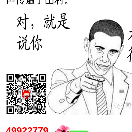
声传遍了山村。
49922779