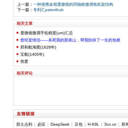
上一篇：
一种便携金相显微镜的同轴粗微调焦机架结构
下一篇：
专利汇patenthub
相关文章
显微镜微调手轮精度(um)汇总
曾经是情侣——杀死我的那座山，帮我卸掉了一生的包袱
郑和航海图(1628年)
宝船(1405年)
简爱
相关评论
郑士点利
|
必应
|
DeepSeek
|
豆包
|
H-K9L
|
3cn.cn
|
郑