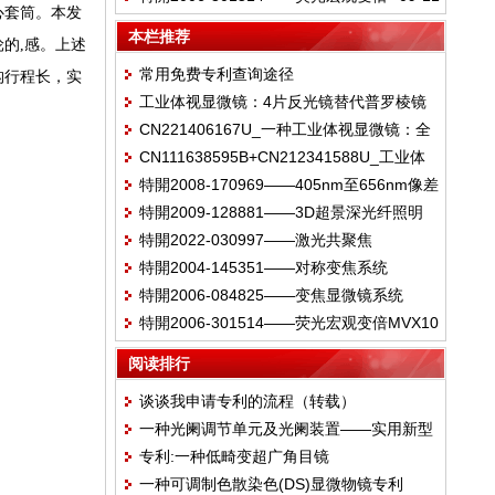
心套筒。本发
MVX10
本栏推荐
的,感。上述
常用免费专利查询途径
构行程长，实
工业体视显微镜：4片反光镜替代普罗棱镜
CN221406167U_一种工业体视显微镜：全
专利的差异与规避解析
CN111638595B+CN212341588U_工业体
反射集成于镜座一体式
特開2008-170969——405nm至656nm像差
视显微镜：全反光镜压板式
特開2009-128881——3D超景深光纤照明
校正物镜
特開2022-030997——激光共聚焦
特開2004-145351——对称变焦系统
特開2006-084825——变焦显微镜系统
特開2006-301514——荧光宏观变倍MVX10
阅读排行
谈谈我申请专利的流程（转载）
一种光阑调节单元及光阑装置——实用新型
专利:一种低畸变超广角目镜
专利证书
一种可调制色散染色(DS)显微物镜专利