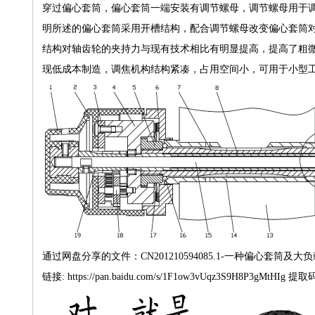
穿过偏心套筒，偏心套筒一端安装有调节螺母，调节螺母用于
明所述的偏心套筒采用开槽结构，配合调节螺母改变偏心套筒对
结构对轴齿轮的夹持力与现有技术相比有明显提高，提高了粗
现低成本制造，调焦机构结构紧凑，占用空间小，可用于小型
通过网盘分享的文件：CN201210594085.1-一种偏心套筒及大负
链接: https://pan.baidu.com/s/1F1ow3vUqz3S9H8P3gMtHIg 提取