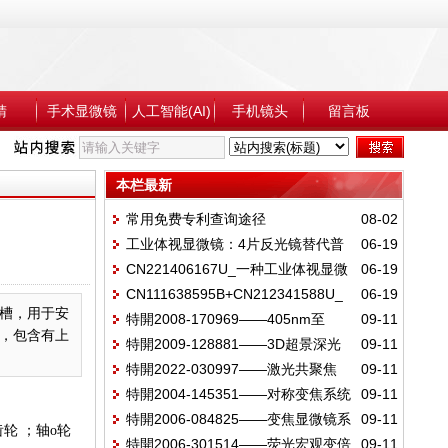
睛
手术显微镜
人工智能(AI)
手机镜头
留言板
本栏最新
常用免费专利查询途径
08-02
工业体视显微镜：4片反光镜替代普
06-19
CN221406167U_一种工业体视显微
06-19
罗棱镜专利的差异与规避解析
CN111638595B+CN212341588U_
06-19
镜：全反射集成于镜座一体式
槽，用于安
特開2008-170969——405nm至
09-11
工业体视显微镜：全反光镜压板式
，包含有上
特開2009-128881——3D超景深光
09-11
656nm像差校正物镜
特開2022-030997——激光共聚焦
09-11
纤照明
特開2004-145351——对称变焦系统
09-11
特開2006-084825——变焦显微镜系
09-11
轮 ；轴o轮
特開2006-301514——荧光宏观变倍
09-11
统