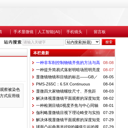
睛
手术显微镜
人工智能(AI)
手机镜头
留言板
本栏最新
一种非车削控制物镜齐焦的方法与高
08-08
一种提升简易式落射明暗场照明亮度
08-07
精度检测工装
显微镜物镜和目镜的标志——GB／
08-05
的方法
PMS-Z65C：6.5X Continuous
08-04
T_22056-2018
于观察被染色
显微四大家物镜螺纹尺寸、齐焦距
08-03
Zoom Lens
方式应用领
解决体视显微镜平面观察的深度知觉
08-02
离、管镜焦距对应关系汇总
一种检测目镜0视度齐焦与中心同轴
08-01
畸变（馒头状）本质：畸变
伽利略显微镜目视下理论畸变与实拍
07-29
度的工装方法：类似机械筒长仪
解决体视显微镜平面观察的深度知觉
07-29
感官对比
球面凸起曲率半径R的阈值引起的视
07-29
畸变（馒头状）——角度差相对比值Δθ