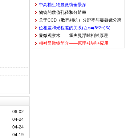
中高档生物显微镜全景深
物镜的数值孔径和分辨率
700/(NA*M)+0.55/(NA*NA)
关于CCD（数码相机）分辨率与显微镜分辨
位相差和光程差的关系(△φ=(δ*2π)/λ)
率关系问题
显微观察术——霍夫曼浮雕相衬原理
相衬显微镜简介——原理+结构+应用
06-02
04-24
04-24
04-19