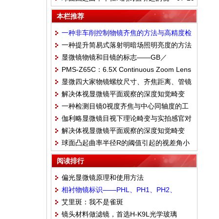
差角小于人眼阈值时无法分辨“凸面”与“平
本栏推荐
面”——R>K*(H/L)
一种非车削控制物镜齐焦的方法与高精度检
一种提升简易式落射明暗场照明亮度的方法
测工装
显微镜物镜和目镜的标志——GB／
PMS-Z65C：6.5X Continuous Zoom Lens
T_22056-2018
显微四大家物镜螺纹尺寸、齐焦距离、管镜
解决体视显微镜平面观察的深度知觉畸变
焦距对应关系汇总
一种检测目镜0视度齐焦与中心同轴度的工
（馒头状）本质：畸变
伽利略显微镜目视下理论畸变与实拍感官对
装方法：类似机械筒长仪
解决体视显微镜平面观察的深度知觉畸变
比
球面凸起曲率半径R的阈值引起的视差角小
（馒头状）——角度差相对比值Δθ
于人眼阈值时无法分辨“凸面”与“平面”——
阅读排行
R>K*(H/L)
偏光显微镜原理和使用方法
相衬物镜标识——PHL、PH1、PH2、
艾里斑：我不是雀斑
PH3(OLY配置关系)
镜头材料做滤镜，首选H-K9L光学玻璃