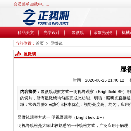
会员菜单加载中......
精品美文
光学设计
显微镜
杂散光分析
机械
当前位置：
首页
>
显微镜
显微镜
显
时间：2020-06-25 21:4
内容摘要：
显微镜观察方式一明视野观察（Brightfield
的切片，所有显微镜均匀能完成此功能。明场：照明光直接通
域：常饩导臁⒉±怼⑷旧标本优点：视野亮度高、均匀，应用范.
显微镜观察方式一 明视野观察（Bright field,BF）
明视野镜检是大家比较熟悉的一种镜检方式，广泛应用于病理