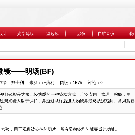
设计
光学薄膜
望远镜
干涉仪
自准直仪
眼
微镜——明场(BF)
0:12 作者：郑士利 来源：正势利 阅读：
1575
评论：
0
,BF）明视野镜检是大家比较熟悉的一种镜检方式，广泛应用于病理、检验，用
过聚光镜入射于试样，并透过试样后进入物镜并最终被观察到。常规观察
..
、检验，用于观察被染色的切片，所有显微镜均匀能完成此功能。