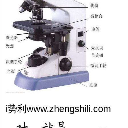
i势利www.zhengshili.com