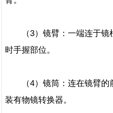
（3）镜臂：一端连于镜柱
时手握部位。
（4）镜筒：连在镜臂的前
装有物镜转换器。