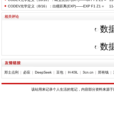
Z1 = 100
CODEV光学定义（8/16）：出瞳距离(EXP)——EXP F1 Z1 =
11-
0.05
100
相关评论
数据
数据
郑士点利
|
必应
|
DeepSeek
|
豆包
|
H-K9L
|
3cn.cn
|
郑有钱
|
该站用来记录个人生活的笔记，内容部分资料来源于网