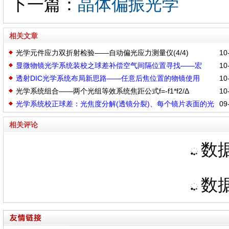
下一篇：
晶体偏振光学
相关文章
光学元件应力双折射检验——自动偏光应力测量仪(4/4)
10-
显微物镜光学系统装校之球差补偿空气间隔位置寻找——宏
10-
透射DIC光学系统布局新思路——任意后焦位置的物镜使用
10-
光学系统组合——两个光组等效系统焦距公式f=-f1*f2/Δ
10-
光学系统校正球差：光焦度分解(透镜分裂)、每个镜片表面的光
09-
角度分配平衡(RAID)
相关评论
数据
数据