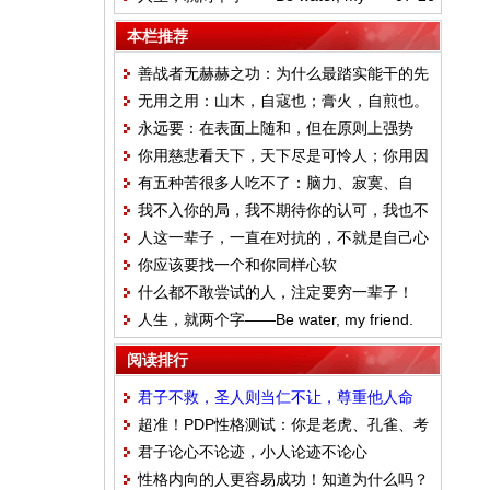
friend.
本栏推荐
善战者无赫赫之功：为什么最踏实能干的先
无用之用：山木，自寇也；膏火，自煎也。
被裁员
永远要：在表面上随和，但在原则上强势
桂可食，故伐之；漆可用，故割之。人皆知
你用慈悲看天下，天下尽是可怜人；你用因
有用之用，而莫知无用之用也
有五种苦很多人吃不了：脑力、寂寞、自
果看天下，天下无一可怜人
我不入你的局，我不期待你的认可，我也不
律、尊严、心性
人这一辈子，一直在对抗的，不就是自己心
需要你的夸奖
你应该要找一个和你同样心软
中的执念吗
什么都不敢尝试的人，注定要穷一辈子！
人生，就两个字——Be water, my friend.
阅读排行
君子不救，圣人则当仁不让，尊重他人命
超准！PDP性格测试：你是老虎、孔雀、考
运，享受缺德人生
君子论心不论迹，小人论迹不论心
拉，还是猫头鹰、变色龙？
性格内向的人更容易成功！知道为什么吗？