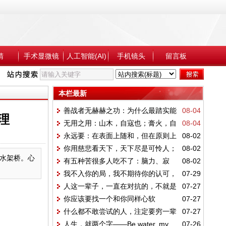
睛
手术显微镜
人工智能(AI)
手机镜头
留言板
本栏最新
善战者无赫赫之功：为什么最踏实能
08-04
理
无用之用：山木，自寇也；膏火，自
08-04
干的先被裁员
永远要：在表面上随和，但在原则上
08-02
煎也。桂可食，故伐之；漆可用，故割之。
你用慈悲看天下，天下尽是可怜人；
08-02
强势
人皆知有用之用，而莫知无用之用也
水架桥。心
有五种苦很多人吃不了：脑力、寂
08-02
你用因果看天下，天下无一可怜人
我不入你的局，我不期待你的认可，
07-29
寞、自律、尊严、心性
人这一辈子，一直在对抗的，不就是
07-27
我也不需要你的夸奖
你应该要找一个和你同样心软
07-27
自己心中的执念吗
什么都不敢尝试的人，注定要穷一辈
07-27
人生，就两个字——Be water, my
07-26
子！