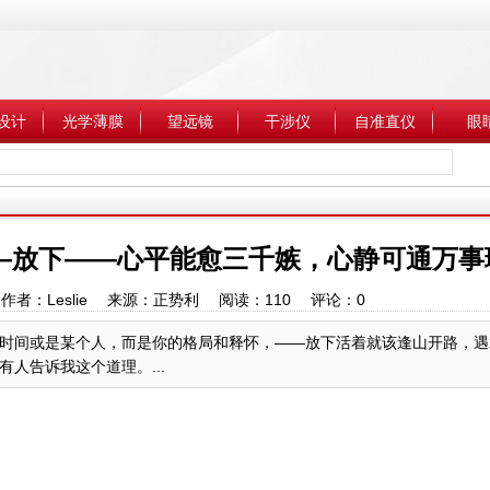
设计
光学薄膜
望远镜
干涉仪
自准直仪
眼
—放下——心平能愈三千嫉，心静可通万事
:07 作者：Leslie 来源：正势利 阅读：
110
评论：
0
时间或是某个人，而是你的格局和释怀，——放下活着就该逢山开路，遇
人告诉我这个道理。...