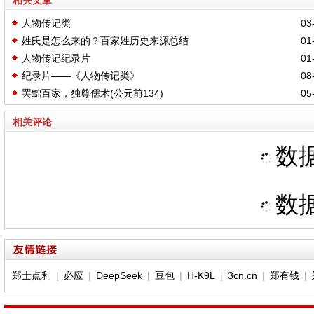
相关文章
人物传记类
03-
姓氏是怎么来的？百家姓历史来源总结
01-
人物传记纪录片
01-
纪录片——《人物传记类》
08-
罢黜百家，独尊儒术(公元前134)
05-
相关评论
数据
数据
郑士点利
|
必应
|
DeepSeek
|
豆包
|
H-K9L
|
3cn.cn
|
郑有钱
|