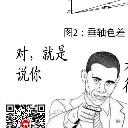
图2：垂轴色差