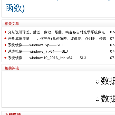
函数)
相关文章
分别说明球差、彗差、像散、场曲、畸变各自对光学系统像点
07-
评价成像质量——几何光学(几何像差、波像差、点列图、传递
07-
形状的影响
系统镜像——windows_xp——SLJ
07-
函数）、物理光学(点扩散函数、相对中心强度、传递函数)
系统镜像——windows_7 x64——SLJ
07-
系统镜像——windows10_2016_ltsb x64——SLJ
07-
相关评论
数据
数据