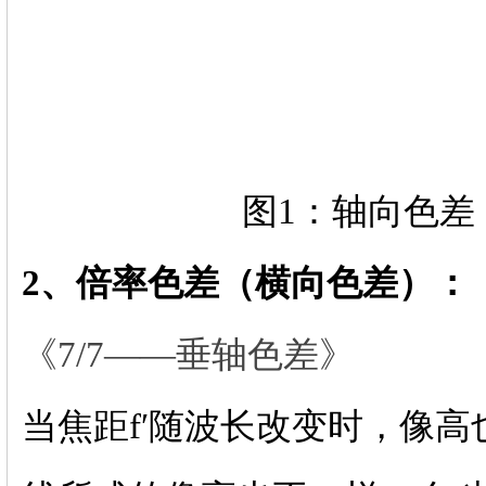
图1：轴向色差
2、倍率色差（横向色差）：
《7/7——垂轴色差》
当焦距f′随波长改变时，像