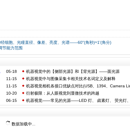
经细胞、光瞳直径、像差、亮度、光谱——60"(角秒)≈1'(角分)
龄调节能力范围
视
05-18
机器视觉中的【侧部光源】和【背光源】——面光源
11-15
机器视觉中与图像采集卡相关技术名词定义及解释
11-15
机器视觉相机各接口优缺点对比(USB、1394、Camera Li
10-20
衍射极限：从人眼视觉到显微技术的跨越
Gige)
06-15
机器视觉——常见的光源——LED 灯、 卤素灯、 荧光灯、
炽灯
数据加载中...