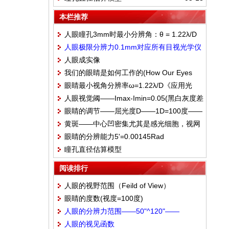
轴成约5°
本栏推荐
人眼瞳孔3mm时最小分辨角：θ = 1.22λ/D
人眼极限分辨力0.1mm对应所有目视光学仪
——纱窗两根细丝距离2mm,纱窗距人8.9m
人眼成实像
器设计出瞳直径为1.7mm
恰能分辨
我们的眼睛是如何工作的(How Our Eyes
眼睛最小视角分辨率ω=1.22λ/D《应用光
Work)
人眼视觉阈——Imax-Imin=0.05(黑白灰度差
学》——视神经细胞、光瞳直径、像差、亮
眼睛的调节——屈光度D——1D=100度——
值)——MTF(min)=0.026
度、光谱——60"(角秒)≈1'(角分)
黄斑——中心凹密集尤其是感光细胞，视网
不同年龄调节能力范围
眼睛的分辨能力5'=0.00145Rad
膜上视觉最灵敏区域——视轴和光轴成约5°
瞳孔直径估算模型
阅读排行
人眼的视野范围（Feild of View）
眼睛的度数(视度=100度)
人眼的分辨力范围——50"^120"——
人眼的视见函数
0.06mm^0.15mm____一般取