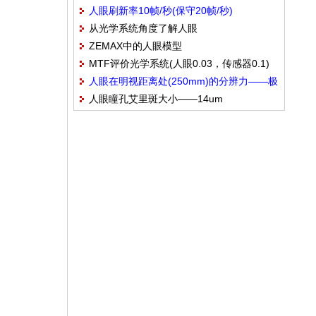
人眼刷新率10帧/秒(保守20帧/秒)
60"&0.073mm
从光学系统角度了解人眼
ZEMAX中的人眼模型
MTF评价光学系统(人眼0.03，传感器0.1)
人眼在明视距离处(250mm)的分辨力——极
——瑞利分辨极限：对比度&MTF≥0.15——
人眼瞳孔艾里斑大小——14um
限分辨力0.0725mm(≈0.1mm)——
企业标准MTF≥0.3
6.9LP/mm(≈5LP/mm)