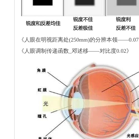
《人眼在明视距离处(250mm)的分辨本领——0.072
《人眼调制传递函数_邓述移——对比度0.02》