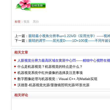
标签：
视觉
黑白
上一篇：
眼睛最小视角分辨率ω=1.22λ/D《应用光学》——视神
下一篇：
眼睛的调节——屈光度D——1D=100度——不同年
相关文章
人眼视觉分辨力最高区域在黄斑中心凹——精细中心视野在
什么是机器视觉？机器视觉的特点是什么？
轴中心5度范围内
机器视觉系统中红外摄像的选择及注意事项
数字图像处理与机器视觉：Visual.C++.与Matlab实现
沃德普-机器视觉光源/显微镜照明光源/环形光源
相关评论