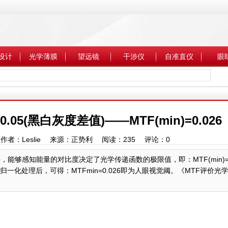
设计
光学薄膜
望远镜
干涉仪
自准直仪
眼
.05(黑白灰度差值)——MTF(min)=0.026
:59 作者：Leslie 来源：正势利 阅读：
235
评论：
0
够感知能量的对比度决定了光学传递函数的极限值，即：MTF(min)=(I
人眼能够分辨，归一化处理后，可得：MTFmin=0.026即为人眼视觉阈。《MTF评价光