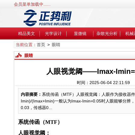
会员菜单加载中......
精品美文
光学设计
显微镜
杂散光分析
机械
当前位置：
首页
>
眼睛
眼睛
人眼视觉阈——Imax-Imin=0
时间：2025-06-04 22:11
内容摘要：
系统传函（MTF）人眼视觉阈：人眼作为接收器件，能
Imin)/(Imax+Imin)一般认为Imax-Imin=0.05时
0.03，传感器0...
系统传函（MTF）
人眼视觉阈：