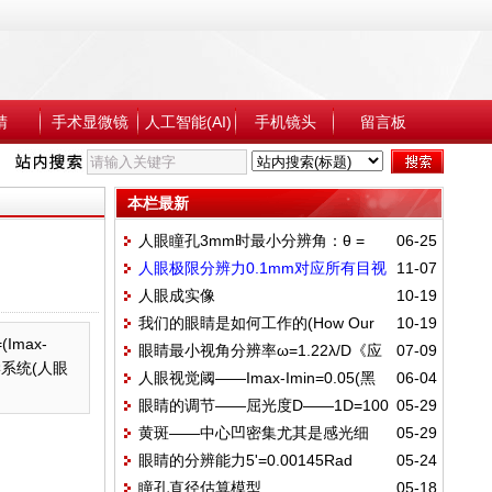
睛
手术显微镜
人工智能(AI)
手机镜头
留言板
本栏最新
人眼瞳孔3mm时最小分辨角：θ =
06-25
人眼极限分辨力0.1mm对应所有目视
11-07
1.22λ/D——纱窗两根细丝距离2mm,纱窗距
人眼成实像
10-19
光学仪器设计出瞳直径为1.7mm
人8.9m恰能分辨
我们的眼睛是如何工作的(How Our
10-19
max-
眼睛最小视角分辨率ω=1.22λ/D《应
07-09
Eyes Work)
学系统(人眼
人眼视觉阈——Imax-Imin=0.05(黑
06-04
用光学》——视神经细胞、光瞳直径、像
眼睛的调节——屈光度D——1D=100
05-29
白灰度差值)——MTF(min)=0.026
差、亮度、光谱——60"(角秒)≈1'(角分)
黄斑——中心凹密集尤其是感光细
05-29
度——不同年龄调节能力范围
眼睛的分辨能力5'=0.00145Rad
05-24
胞，视网膜上视觉最灵敏区域——视轴和光
瞳孔直径估算模型
05-18