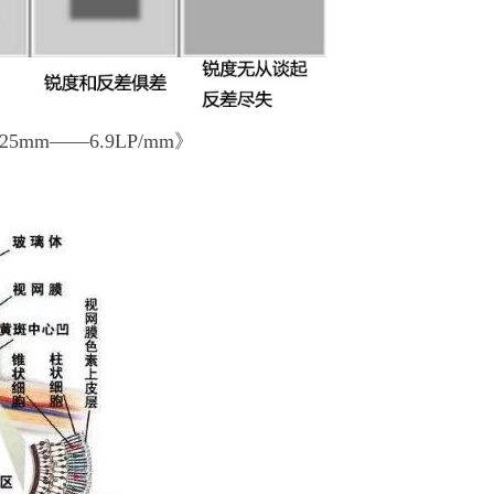
5mm——6.9LP/mm》