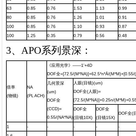
63
0.85
0.76
1.53
1.13
0.99
80
0.85
0.76
1.26
1.01
0.91
100
0.85
0.76
1.10
0.93
0.87
100
1.25
0.35
0.79
0.56
0.48
3、APO系列景深：
《应用光学》——1'+4D
DOF全=[72.5/(M*NA)]+62.5*n*
Ā
/(M*M)+[0.55/
人眼(目镜)(um)
几何景深
倍率
NA
DOF全(人眼)=
(um)
(物镜)
(PL ACH)
[72.5/(M*NA)]+0.25n/(M*M)+0.5
DOF全
(CCD)=
DOF全
DOF全
DOF全(目
0.55/(NA*NA)
(目镜10X)
(目镜15X)
1
-
-
-
-
-
1.6
-
-
-
-
-