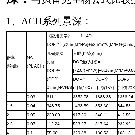
1、ACH系列景深：
《应用光学》——1'+4D
DOF全=[72.5/(M*NA)]+62.5*n*
Ā
/(M*M)+[0.55/
人眼(目镜)(um)
几何景深
倍率
NA
DOF全(人眼)=
(um)
(物镜)
(PL ACH)
[72.5/(M*NA)]+0.25n/(M*M)+0.5
DOF全
(CCD)=
DOF全
DOF全
DOF5
0.55/(NA*NA)
(目镜10X)
(目镜15X)
(目镜20X
1
0.03
611.11
3352.78
1883.33
1356.94
1.6
0.04
343.75
1433.59
853.30
644.53
2
0.05
220.00
917.50
546.11
412.50
2.5
0.07
112.24
553.67
317.64
232.96
4
0.1
55.00
229.38
136.53
103.13