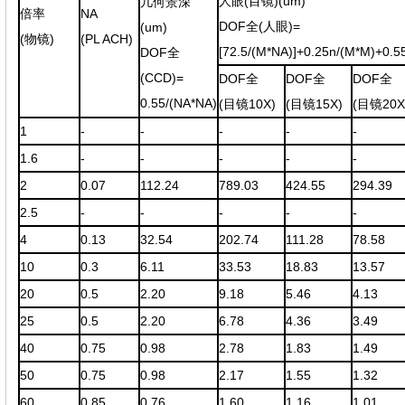
人眼(目镜)(um)
几何景深
倍率
NA
DOF全(人眼)=
(um)
(物镜)
(PL ACH)
[72.5/(M*NA)]+0.25n/(M*M)+0.5
DOF全
(CCD)=
DOF全
DOF全
DOF全
0.55/(NA*NA)
(目镜10X)
(目镜15X)
(目镜20X
1
-
-
-
-
-
1.6
-
-
-
-
-
2
0.07
112.24
789.03
424.55
294.39
2.5
-
-
-
-
-
4
0.13
32.54
202.74
111.28
78.58
10
0.3
6.11
33.53
18.83
13.57
20
0.5
2.20
9.18
5.46
4.13
25
0.5
2.20
6.78
4.36
3.49
40
0.75
0.98
2.78
1.83
1.49
50
0.75
0.98
2.17
1.55
1.32
60
0.85
0.76
1.60
1.16
1.01