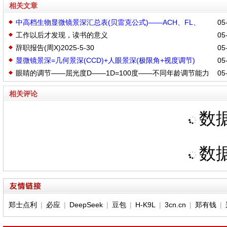
相关文章
中高档生物显微镜景深汇总表(贝雷克公式)——ACH、FL、
05-
工作以后才发现，读书的意义
05-
APO
辞职报告(周X)2025-5-30
05-
显微镜景深=几何景深(CCD)+人眼景深(极限角+视度调节)
05-
眼睛的调节——屈光度D——1D=100度——不同年龄调节能力
05-
范围
相关评论
数据
数据
郑士点利
|
必应
|
DeepSeek
|
豆包
|
H-K9L
|
3cn.cn
|
郑有钱
|