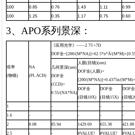
100
0.85
0.76
1.43
1.11
0.99
100
1.25
0.35
1.17
0.75
0.60
3、APO系列景深：
《应用光学》——2.75'+7D
DOF全=[200/(M*NA)]+62.5*n*
Ā
/(M*M)+[0.5
人眼(目镜)(um)
倍率
NA
几何景深(um)
DOF全(人眼)=
(物镜)
(PL ACH)
DOF全
[200/(M*NA)]+0.4375n/(M*M)
(CCD)=
DOF全
DOF全
DOF全
0.55/(NA*NA)
(目镜10X)
(目镜15X)
(目镜2
1
-
-
-
-
-
1.6
-
-
-
-
-
2
0.08
85.94
1429.69
655.38
421.88
2.5
-
-
#VALUE!
#VALUE!
#VALU