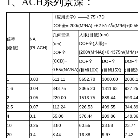
1、ACH系列景深：
《应用光学》——2.75'+7D
DOF全=[200/(M*NA)]+62.5*n*
Ā
/(M*M)+[0.5
人眼(目镜)(um)
几何景深
倍率
NA
DOF全(人眼)=
(um)
(物镜)
(PL ACH)
[200/(M*NA)]+0.4375n/(M*M)
DOF全
(CCD)=
DOF全
DOF全
DOF
0.55/(NA*NA)
(目镜10X)
(目镜15X)
(目镜2
1
0.03
611.11
5652.78
3000.00
2038.
1.6
0.04
343.75
2365.23
1311.63
927.2
2
0.05
220.00
1513.75
839.44
593.4
2.5
0.07
112.24
926.53
499.55
344.3
4
0.1
55.00
378.44
209.86
148.3
10
0.25
8.80
60.55
33.58
23.74
20
0.4
3.44
16.88
9.97
7.42