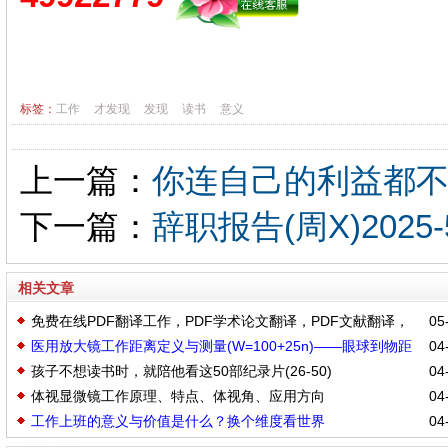
标签：
工作
才发现
发现
读书
意义
上一篇：
你连自己的利益都
下一篇：
辞职报告(周X)2025-5
相关文章
免费在线PDF翻译工作，PDF学术论文翻译，PDF文献翻译，
05-
医用放大镜工作距离定义与测量(W=100+25n)——眼球到物距
04-
将PDF文件翻译为多种语言
孩子不想读书时，就陪他看这50部纪录片(26-50)
04-
离
体视显微镜工作原理、特点、体视角、应用方向
04-
工作上班的意义与价值是什么？换个维度看世界
04-