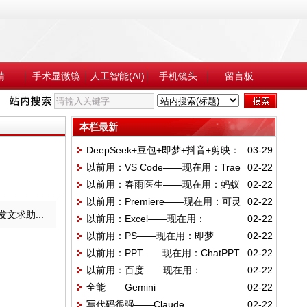
睛
手术显微镜
人工智能(AI)
手机镜头
留言板
本栏最新
DeepSeek+豆包+即梦+抖音+剪映：
03-29
以前用：VS Code——现在用：Trae
02-22
AI短视频生成与剪辑指南
以前用：春雨医生——现在用：蚂蚁
02-22
以前用：Premiere——现在用：可灵
02-22
阿福
文求助...
以前用：Excel——现在用：
02-22
以前用：PS——现在用：即梦
02-22
ChatExcel
以前用：PPT——现在用：ChatPPT
02-22
以前用：百度——现在用：
02-22
全能——Gemini
02-22
DeepSeek
写代码很强——Claude
02-22