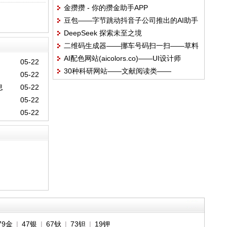
金攒攒 - 你的攒金助手APP
的科普网站
豆包——字节跳动抖音子公司推出的AI助手
DeepSeek 探索未至之境
二维码生成器——挪车号码扫一扫——草料
AI配色网站(aicolors.co)——UI设计师
cli.im
05-22
30种科研网站——文献阅读类——
05-22
(9)MedSci期刊查询
息
05-22
05-22
05-22
79金
|
47银
|
67钬
|
73钽
|
19钾