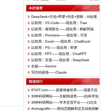
本栏推荐
DeepSeek+豆包+即梦+抖音+剪映：AI短视
以前用：VS Code——现在用：Trae
频生成与剪辑指南
以前用：春雨医生——现在用：蚂蚁阿福
以前用：Premiere——现在用：可灵
以前用：Excel——现在用：ChatExcel
以前用：PS——现在用：即梦
以前用：PPT——现在用：ChatPPT
以前用：百度——现在用：DeepSeek
全能——Gemini
写代码很强——Claude
阅读排行
IFIXIT.com—— 探索维修世界——报废不应
30种科研网站——文献阅读类——(6)科学知
是最终的归宿
30种科研网站——学术交流平台——(10)文
识平台
Animagraffs——用动态图解和交互动画讲解
献互助平台