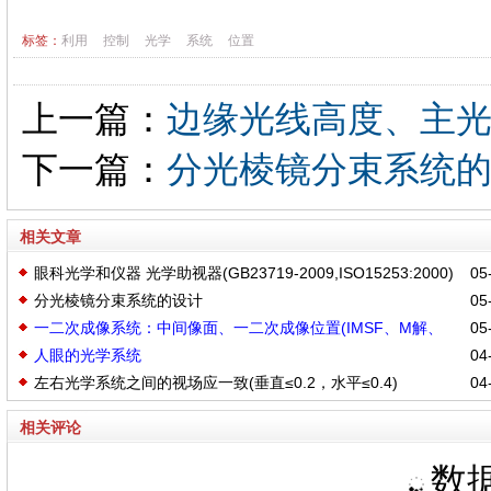
标签：
利用
控制
光学
系统
位置
上一篇：
边缘光线高度、主
下一篇：
分光棱镜分束系统
相关文章
眼科光学和仪器 光学助视器(GB23719-2009,ISO15253:2000)
05-
分光棱镜分束系统的设计
05-
一二次成像系统：中间像面、一二次成像位置(IMSF、M解、
05-
人眼的光学系统
04-
REAY)、入出瞳位置(ENPP、EXPP)、冷光阑
左右光学系统之间的视场应一致(垂直≤0.2，水平≤0.4)
04-
相关评论
数据