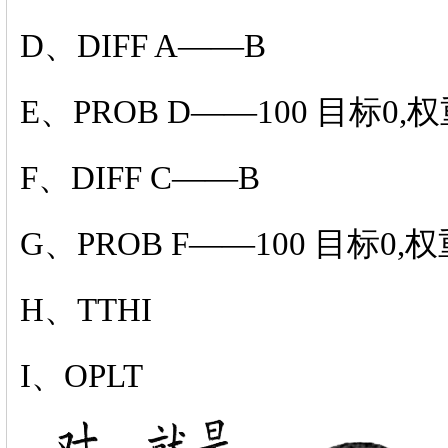
D、DIFF A——B
E、PROB D——100 目标0,权
F、DIFF C——B
G、PROB F——100 目标0,权
H、TTHI
I、OPLT