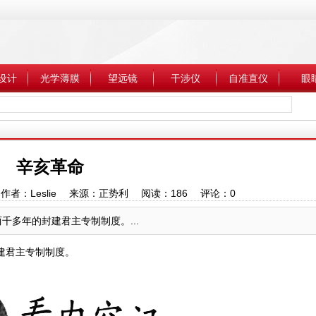
设计
光学薄膜
望远镜
干涉仪
自准直仪
眼
辛亥革命
:28 作者：Leslie 来源：正势利 阅读：
186
评论：
0
千多年的封建君主专制制度。...
建君主专制制度。