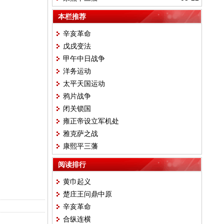
本栏推荐
辛亥革命
戊戌变法
甲午中日战争
洋务运动
太平天国运动
鸦片战争
闭关锁国
雍正帝设立军机处
雅克萨之战
康熙平三藩
阅读排行
黄巾起义
楚庄王问鼎中原
辛亥革命
合纵连横