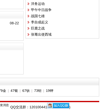
洋务运动
甲午中日战争
战国七雄
李自成起义
08-22
巨鹿之战
张骞出使西域
79金
|
47银
|
67钬
|
73钽
|
19钾
QQ交流群：120100441
)