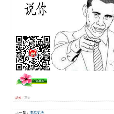
标签：
革命
上一篇：
戊戌变法