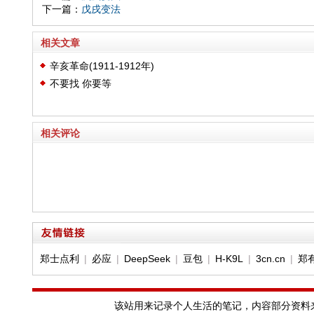
下一篇：
戊戌变法
相关文章
辛亥革命(1911-1912年)
不要找 你要等
相关评论
郑士点利
|
必应
|
DeepSeek
|
豆包
|
H-K9L
|
3cn.cn
|
郑
该站用来记录个人生活的笔记，内容部分资料来