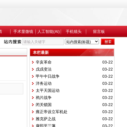
睛
手术显微镜
人工智能(AI)
手机镜头
留言板
本栏最新
辛亥革命
03-22
戊戌变法
03-22
甲午中日战争
03-22
洋务运动
03-22
太平天国运动
03-22
鸦片战争
03-22
闭关锁国
03-22
雍正帝设立军机处
03-22
雅克萨之战
03-22
康熙平三藩
03-22