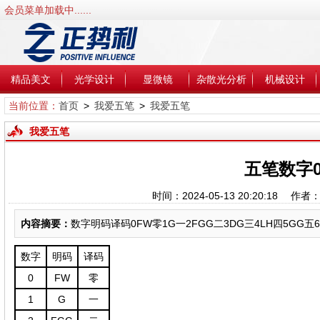
会员菜单加载中......
精品美文
光学设计
显微镜
杂散光分析
机械设计
当前位置：
首页
>
我爱五笔
>
我爱五笔
我爱五笔
五笔数字0
时间：2024-05-13 20:20:1
内容摘要：
数字明码译码0FW零1G一2FGG二3DG三4LH四5GG五6U
数字
明码
译码
0
FW
零
1
G
一