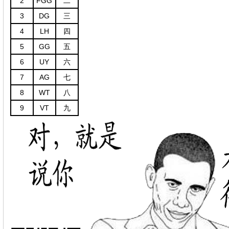
2
FGG
二
3
DG
三
4
LH
四
5
GG
五
6
UY
六
7
AG
七
8
WT
八
9
VT
九