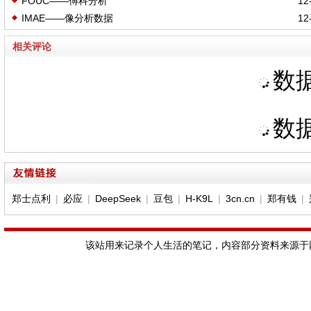
FOUC——傅科分析
12-
IMAE——像分析数据
12-
相关评论
数据
数据
郑士点利
|
必应
|
DeepSeek
|
豆包
|
H-K9L
|
3cn.cn
|
郑有钱
|
该站用来记录个人生活的笔记，内容部分资料来源于网