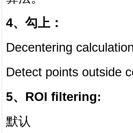
4、勾上：
Decentering calculatio
Detect points outside c
5、ROI filtering:
默认