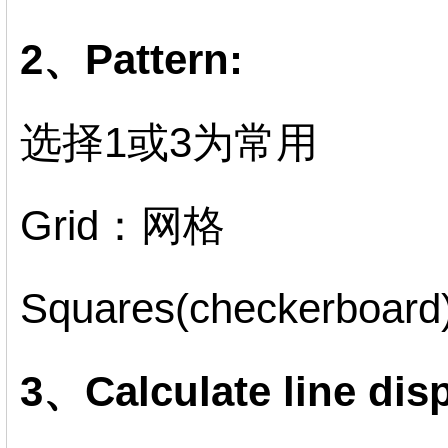
2、Pattern:
选择1或3为常用
Grid：网格
Squares(checkerbo
3、Calculate line disp