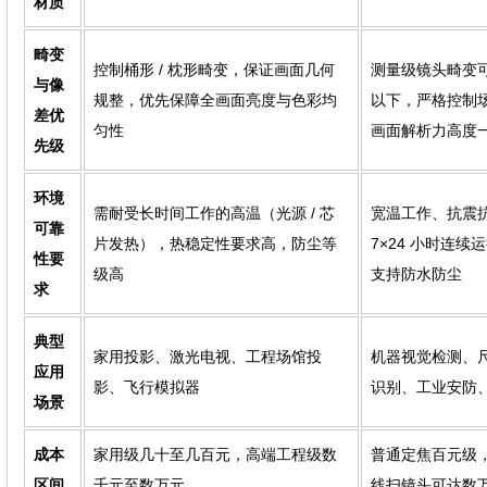
材质
畸变
控制桶形 / 枕形畸变，保证画面几何
测量级镜头畸变可低
与像
规整，优先保障全画面亮度与色彩均
以下，严格控制
差优
匀性
画面解析力高度
先级
环境
需耐受长时间工作的高温（光源 / 芯
宽温工作、抗震
可靠
片发热），热稳定性要求高，防尘等
7×24 小时连续
性要
级高
支持防水防尘
求
典型
家用投影、激光电视、工程场馆投
机器视觉检测、
应用
影、飞行模拟器
识别、工业安防
场景
成本
家用级几十至几百元，高端工程级数
普通定焦百元级，
区间
千元至数万元
线扫镜头可达数