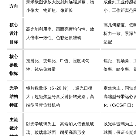
毫米级图像放大投射到远端屏幕，物
成像到工业传感
方向
小像大，物距短、像距长
小，工作距离范
核心
高几何精度、低
高光能利用率、画面亮度均匀性、放
设计
析力一致、景深
大倍率一致性、色彩还原准确
目标
适配
核心
投射比、变焦比、F 值、照度均匀
焦距、视场角、
参数
性、镜头偏移量
倍率、畸变率、
指标
光学
镜片数量多（6~20 片），通光口径
定焦为主，同轴
结构
大；超短焦型号含反射折转光路，高
高端型号带远心
特征
端型号带位移机构
化（C/CS/F 口）
主流
以光学玻璃为主，高端加入低色散玻
以光学玻璃为主
镜片
璃、玻璃非球面，耐受高温形变
球面，保证长期