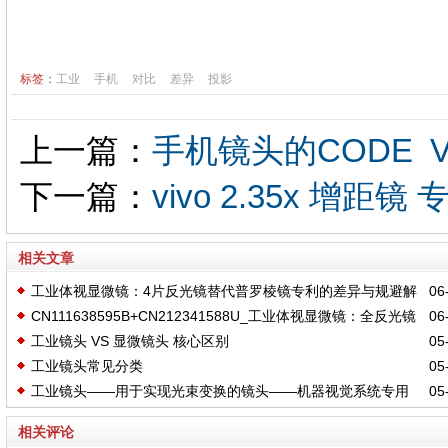
标签：
工业
手机
对比
差异
投影
上一篇：
手机镜头的CODE
下一篇：
vivo 2.35x 增距镜
相关文章
工业体视显微镜：4片反光镜替代普罗棱镜专利的差异与规避解
06-
CN111638595B+CN212341588U_工业体视显微镜：全反光镜
06-
析
工业镜头 VS 显微镜头 核心区别
05-
压板式
工业镜头常见分类
05-
工业镜头——用于实现光束变换的镜头——机器视觉系统专用
05-
光学镜头
相关评论