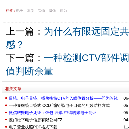
标签：
电子
本质
实物
摄像
即为
上一篇：
为什么有限远固定共
感？
下一篇：
一种检测CTV部件
值判断余量
相关文章
目镜、电子目镜、摄像接筒CTV的入瞳位置分析——即为管镜
06-
一种显微镜目镜式 CCD 适配器/电子目镜的巧妙结构方式
05-
出瞳位置——考虑机型、不同类型管镜主平面距离关系
微信转账电子凭证：钱包-账单-申请转账电子凭证
05-
厦门松下电子信息有限公司FZ
04-
电子营业执照PDF格式下载
11-