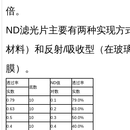
倍。
ND滤光片主要有两种实现方
材料）和反射/吸收型（在玻
膜）。
透过率
ND值
透过率
底数
实数
对数
实数
0.79
10
0.1
79.0%
0.63
10
0.2
63.0%
0.5
10
0.3
50.0%
0.4
10
0.4
40.0%