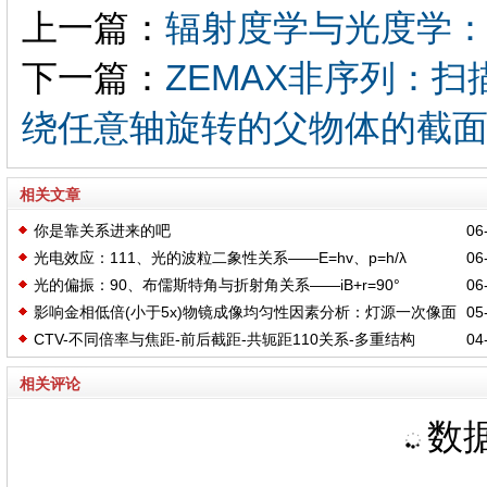
上一篇：
辐射度学与光度学：
下一篇：
ZEMAX非序列：扫描物
绕任意轴旋转的父物体的截
相关文章
你是靠关系进来的吧
06-
光电效应：111、光的波粒二象性关系——E=hv、p=h/λ
06-
光的偏振：90、布儒斯特角与折射角关系——iB+r=90°
06-
影响金相低倍(小于5x)物镜成像均匀性因素分析：灯源一次像面
05-
CTV-不同倍率与焦距-前后截距-共轭距110关系-多重结构
04-
位置和大小与物镜参数关系
ZEMAX
相关评论
数据