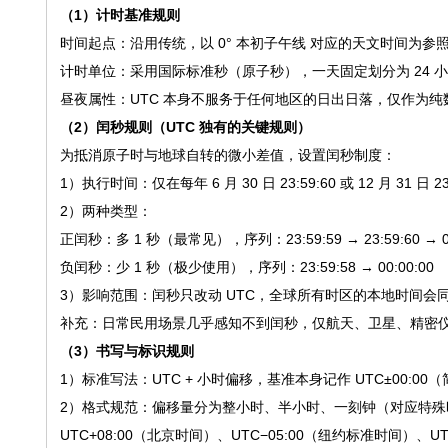
（1）计时基准规则
时间起点：沿用传统，以 0° 本初子午线 对应的天文时间为参
计时单位：采用国际标准秒（原子秒），一天固定划分为 24 小时，1
昼夜属性：UTC 本身不服务于任何地区的日出日落，仅作为纯
（2）闰秒规则（UTC 独有的关键规则）
为抵消原子时与地球自转的微小差值，设置闰秒制度：
1）执行时间：仅在每年 6 月 30 日 23:59:60 或 12 月 31 日 2
2）两种类型：
正闰秒：多 1 秒（最常见），序列：23:59:59 → 23:59:60 → 00
负闰秒：少 1 秒（极少使用），序列：23:59:58 → 00:00:00
3）影响范围：闰秒只改动 UTC，全球所有时区的本地时间会
补充：日常民用场景几乎感知不到闰秒，仅航天、卫星、精密
（3）书写与标识规则
1）标准写法：UTC + 小时偏移，基准本身记作 UTC±00:00（
2）格式规范：偏移量分为整小时、半小时、一刻钟（对应特殊
UTC+08:00（北京时间）、UTC−05:00（纽约标准时间）、U