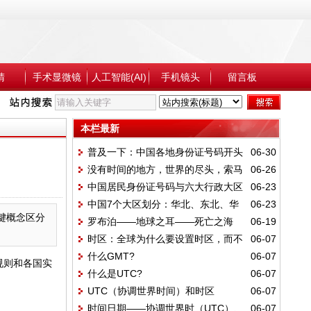
睛
手术显微镜
人工智能(AI)
手机镜头
留言板
本栏最新
普及一下：中国各地身份证号码开头
06-30
没有时间的地方，世界的尽头，索马
06-26
两位
中国居民身份证号码与六大行政大区
06-23
洛伊岛
中国7个大区划分：华北、东北、华
06-23
和专属编码段关系
键概念区分
罗布泊——地球之耳——死亡之海
06-19
东、中南、西南、西北、其他
时区：全球为什么要设置时区，而不
06-07
什么GMT?
06-07
统一使用UTC的原因?
规则和各国实
什么是UTC?
06-07
UTC（协调世界时间）和时区
06-07
时间日期——协调世界时（UTC）、
06-07