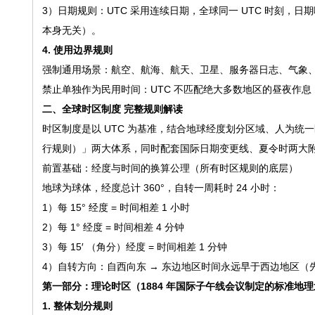
3）日期规则：UTC 采用连续日期，全球同一 UTC 时刻，日
本身无关）。
4. 使用边界规则
强制通用场景：航空、航海、航天、卫星、服务器日志、气象、
禁止单独作为民用时间：UTC 不匹配绝大多数地区的昼夜作息
二、全球时区制度 完整规则解读
时区制度是以 UTC 为基准，结合地球经度划分区域、人为
行规则）」两大体系，同时配套国际日期变更线、夏令时两大
前置基础：经度与时间的换算公理（所有时区规则的底层）
地球为球体，经度总计 360°，自转一周耗时 24 小时：
1）每 15° 经度 = 时间相差 1 小时
2）每 1° 经度 = 时间相差 4 分钟
3）每 15′ （角分）经度 = 时间相差 1 分钟
4）自转方向：自西向东 → 东边地区时间永远早于西边地区（
第一部分：理论时区（1884 年国际子午线会议制定的标准地
1. 整体划分规则