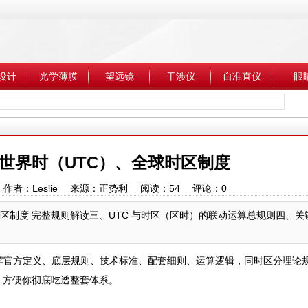
设计
光学薄膜
望远镜
干涉仪
自准直仪
眼
世界时（UTC）、全球时区制度
3:30 作者：Leslie 来源：正势利 阅读：
54
评论：
0
区制度 完整规则解读三、UTC 与时区（区时）的联动运算总规则四、关
解官方定义、底层规则、技术标准、配套细则、运算逻辑，同时区分理论
，方便你彻底吃透整套体系。