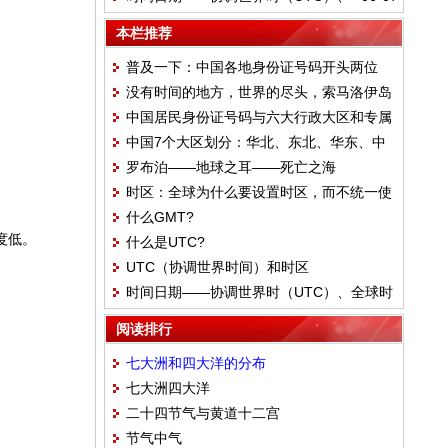
全球时区制度
本栏推荐
普及一下：中国各地身份证号码开头两位
没有时间的地方，世界的尽头，索马洛伊岛
中国居民身份证号码与六大行政大区和专属
中国7个大区划分：华北、东北、华东、中
编码段关系
罗布泊——地球之耳——死亡之海
南、西南、西北、其他
时区：全球为什么要设置时区，而不统一使
什么GMT?
用UTC的原因?
度低。
什么是UTC?
UTC（协调世界时间）和时区
时间日期——协调世界时（UTC）、全球时
区制度
阅读排行
七大洲和四大洋的分布
七大洲四大洋
二十四节气与黄道十二宫
节气中气