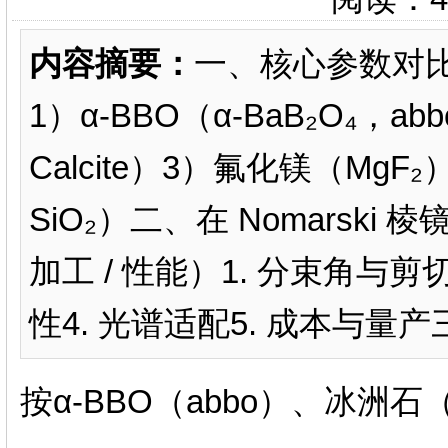
内容摘要：
一、核心参数对比（
1）α‑BBO（α‑BaB₂O₄
Calcite）3）氟化镁（MgF
SiO₂）二、在 Nomarsk
加工 / 性能）1. 分束角与剪
性4. 光谱适配5. 成本与量
按α‑BBO（abbo）、冰洲