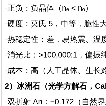
·正负：负晶体（nₑ < nₒ）
·硬度：莫氏 5，中等，脆性
·热稳定性：差，易热震、温
·消光比：>100,000:1，偏
·成本：高（人工晶体、生长
2）冰洲石（光学方解石，Calc
·双折射 Δn：−0.172（自