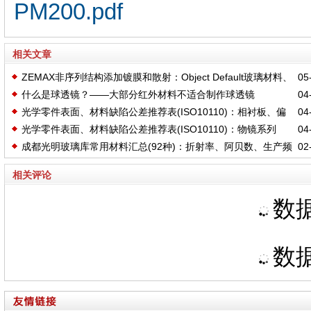
PM200.pdf
相关文章
ZEMAX非序列结构添加镀膜和散射：Object Default玻璃材料、
05-
什么是球透镜？——大部分红外材料不适合制作球透镜
04-
Reflective镜面、Absorbing停止追迹、AR四分之一波长MgF2镀膜
光学零件表面、材料缺陷公差推荐表(ISO10110)：相衬板、偏
04-
光学零件表面、材料缺陷公差推荐表(ISO10110)：物镜系列
04-
振片、分光镜、棱镜
成都光明玻璃库常用材料汇总(92种)：折射率、阿贝数、生产频
02-
(ACH、FL、APO)
率、价格系数——CDGM202509-MA-A-B
相关评论
数据
数据