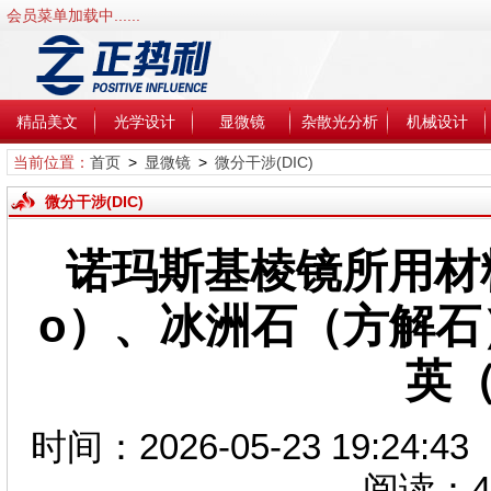
会员菜单加载中......
精品美文
光学设计
显微镜
杂散光分析
机械设计
当前位置：
首页
>
显微镜
>
微分干涉(DIC)
微分干涉(DIC)
诺玛斯基棱镜所用材料
o）、冰洲石（方解石
英（
时间：2026-05-23 19:2
阅读：
4