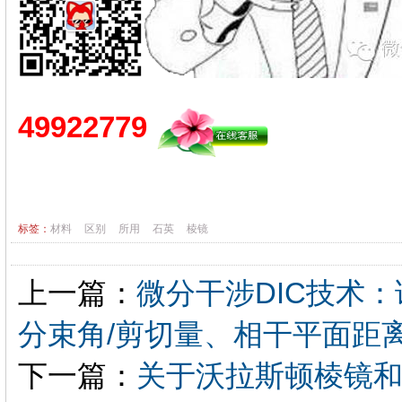
49922779
标签：
材料
区别
所用
石英
棱镜
上一篇：
微分干涉DIC技术
分束角/剪切量、相干平面距
下一篇：
关于沃拉斯顿棱镜