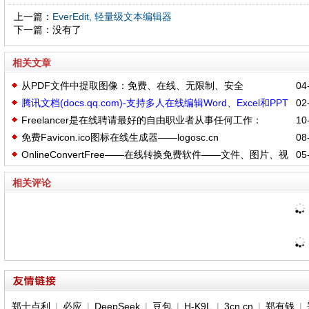
上一篇：
EverEdit, 轻量级文本编辑器
下一篇：没有了
相关文章
从PDF文件中提取图像：免费、在线、无限制、安全
04-
腾讯文档(docs.qq.com)-支持多人在线编辑Word、Excel和PPT
02-
Freelancer是在线聘请最好的自由职业者从事任何工作：
10-
文档
免费Favicon.ico图标在线生成器——logosc.cn
08-
freelancer.cn
OnlineConvertFree——在线转换免费软件——文件、图片、视
05-
频、档案、音频、书籍
相关评论
郑士点利
|
必应
|
DeepSeek
|
豆包
|
H-K9L
|
3cn.cn
|
郑有钱
|