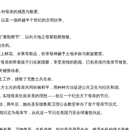
—对母亲的感恩与敬爱。
，以及一场跨越半个世纪的文明抗争。
“塞勒斯节”，以向大地之母塞勒斯致敬。
的生机。
献上鲜花、水果等祭品，祈求母神赐予土地丰收与家族繁荣。
，而母亲则带着孩子们在家团聚，享受亲情的慰藉。已初具现代母亲节雏形
的关键推动者。
士工作，拯救了无数士兵生命。
双方士兵的母亲共同祈祷和平，用种种方法促进公共卫生与社区和谐。
日，实现母亲生前未竟的理想——创立一个纪念天下母亲的节日。
活动，两年后，她在圣安德鲁斯卫理公会教堂举办了首个母亲节仪式。
星期日定为母亲节，从此这一节日在美国乃至全球蓬勃兴起。
暮春初夏，万物复苏，生机盎然，恰似母亲孕育生命、赋予生机的伟大形象