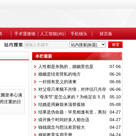
睛
手术显微镜
人工智能(AI)
手机镜头
留言板
本栏最新
人性都是杀熟的，婚姻里也是
07-06
婚姻是结党营私的地方
06-26
一封很有意义的请柬
06-06
对父母只孝顺不共情，对伴侣只共存
06-06
友圈里孝心满
“母亲节”是怎么来的？为啥定在 5 月
05-10
不求爱
而庄重的日
结婚是用麻烦来顶替孤独
05-08
的第2个星期日？
结果是伪命题：毕竟相逢有意，离别
04-27
或许换个时间好多人都合适
04-27
亦是
钱钱观念与想法差异较大
04-27
婚前教育实用手册
04-24