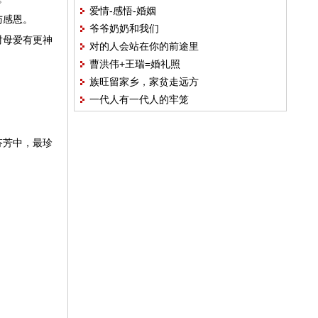
爱情-感悟-婚姻
与感恩。
爷爷奶奶和我们
对母爱有更神
对的人会站在你的前途里
曹洪伟+王瑞=婚礼照
。
族旺留家乡，家贫走远方
一代人有一代人的牢笼
芬芳中，最珍