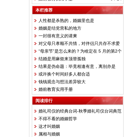
本栏推荐
人性都是杀熟的，婚姻里也是
婚姻是结党营私的地方
一封很有意义的请柬
对父母只孝顺不共情，对伴侣只共存不求爱
“母亲节”是怎么来的？为啥定在 5 月的第2个
结婚是用麻烦来顶替孤独
星期日？
。
结果是伪命题：毕竟相逢有意，离别亦是
或许换个时间好多人都合适
钱钱观念与想法差异较大
婚前教育实用手册
阅读排行
婚礼司仪的经典台词-秋季婚礼司仪台词典范
不得不看的婚姻哲学
这才叫婚姻
属相与婚姻
。