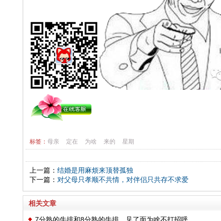
标签：
母亲
定在
为啥
来的
星期
上一篇：
结婚是用麻烦来顶替孤独
下一篇：
对父母只孝顺不共情，对伴侣只共存不求爱
相关文章
7分熟的牛排和8分熟的牛排，见了面为啥不打招呼