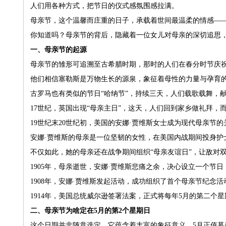
人们用各种方式，把节日的仪式感氛围感拉满。
母亲节，这个温馨而庄重的日子，承载着世间最温柔的情感—
你知道吗？母亲节的背后，隐藏着一位女儿对母亲的深切追思
一、母亲节的起源
母亲节的雏形可追溯至古希腊时期，那时的人们在春分时节庆祝
他们相信塞勒斯是万物生长的源泉，象征着母性的力量与孕育
古罗马也有类似的节日“哈纳节”，持续三天，人们载歌载舞，
17世纪，英国出现“母亲主日”，这天，人们回到家乡做礼拜
19世纪末20世纪初，美国的安娜·贾维斯女士成为现代母亲节
安娜·贾维斯的母亲是一位坚韧的女性，在美国内战期间投身护
不仅如此，她的母亲还在战争期间组织“母亲友谊日”，让敌对
1905年，母亲逝世，安娜·贾维斯悲痛之余，决心设立一个节
1908年，安娜·贾维斯发起活动，成功组织了首个母亲节纪念
1914年，美国总统威尔逊签署法案，正式将每年5月的第二个
二、母亲节为啥定在5月的第2个星期日
这个日期并非随意选定，它蕴含着丰富的象征意义。5月正值